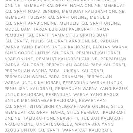
ONLINE
,
MEMBUAT KALIGRAFI NAMA ONLINE
,
MEMBUAT
KALIGRAFI NAMA SENDIRI
,
MEMBUAT KALIGRAFI ONLINE
,
MEMBUAT TULISAN KALIGRAFI ONLINE
,
MENULIS
KALIGRAFI ARAB ONLINE
,
MENULIS KALIGRAFI ONLINE
,
MODEL DAM HARGA LUKISAN KALIKGRAFI
,
NAMA
PEMBUAT KALIGRAFI
,
NAMA SITUS GRATIS BUAT
KALIGRAFY
,
NULIS KALIGRAFI ARAB ONLINE
,
PADUAN
WARNA YANG BAGUS UNTUK KALIGRAFI
,
PADUAN WARNA
YANG COCOK UNTUK KALIGRAFI
,
PEMBUAT KALIGRAFI
ARAB ONLINE
,
PEMBUAT KALIGRAFI ONLINE
,
PERPADUAN
WARNA KALIGRAFI
,
PERPADUAN WARNA PADA KALIGRAFI
,
PERPADUAN WARNA PADA LUKISAN KALIGRAFI
,
PERPADUAN WARNA PADA ORNAMEN
,
PERPADUAN
WARNA UNTUK KALIGRAFI
,
PERPADUAN WARNA UNTUK
PENULISAN KALIGRAFI
,
PERPADUAN WARNA YANG BAGUS
UNTUK KALIGRAFI
,
PERPADUAN WARNA YANG BAGUS
UNTUK MENGGAMBAR KALIGRAFI
,
PEWARNAAN
KALIGRAFI
,
SITUS BIKIN KALIGRAFI ARAB ONLINE
,
SITUS
MEMBUAT KALIGRAFI NAMA
,
SITUS PEMBUAT KALIGRAFI
ONLINE
,
TALIGRAFI ONLINE#SPF=1
,
TULISAN KALIGRAFI
ARAB ONLINE
,
UNCATEGORIZED
,
WARNA APA YANG
BAGUS UNTUK KALIGRAFI
,
WARNA CAT KALIGRAFI
,