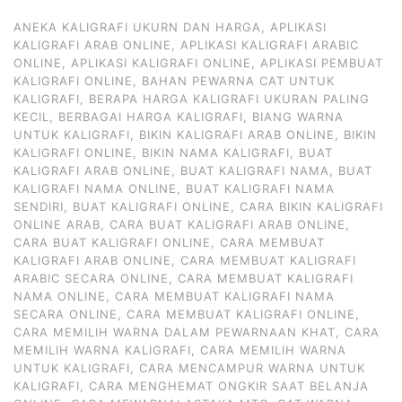
ANEKA KALIGRAFI UKURN DAN HARGA
,
APLIKASI
KALIGRAFI ARAB ONLINE
,
APLIKASI KALIGRAFI ARABIC
ONLINE
,
APLIKASI KALIGRAFI ONLINE
,
APLIKASI PEMBUAT
KALIGRAFI ONLINE
,
BAHAN PEWARNA CAT UNTUK
KALIGRAFI
,
BERAPA HARGA KALIGRAFI UKURAN PALING
KECIL
,
BERBAGAI HARGA KALIGRAFI
,
BIANG WARNA
UNTUK KALIGRAFI
,
BIKIN KALIGRAFI ARAB ONLINE
,
BIKIN
KALIGRAFI ONLINE
,
BIKIN NAMA KALIGRAFI
,
BUAT
KALIGRAFI ARAB ONLINE
,
BUAT KALIGRAFI NAMA
,
BUAT
KALIGRAFI NAMA ONLINE
,
BUAT KALIGRAFI NAMA
SENDIRI
,
BUAT KALIGRAFI ONLINE
,
CARA BIKIN KALIGRAFI
ONLINE ARAB
,
CARA BUAT KALIGRAFI ARAB ONLINE
,
CARA BUAT KALIGRAFI ONLINE
,
CARA MEMBUAT
KALIGRAFI ARAB ONLINE
,
CARA MEMBUAT KALIGRAFI
ARABIC SECARA ONLINE
,
CARA MEMBUAT KALIGRAFI
NAMA ONLINE
,
CARA MEMBUAT KALIGRAFI NAMA
SECARA ONLINE
,
CARA MEMBUAT KALIGRAFI ONLINE
,
CARA MEMILIH WARNA DALAM PEWARNAAN KHAT
,
CARA
MEMILIH WARNA KALIGRAFI
,
CARA MEMILIH WARNA
UNTUK KALIGRAFI
,
CARA MENCAMPUR WARNA UNTUK
KALIGRAFI
,
CARA MENGHEMAT ONGKIR SAAT BELANJA