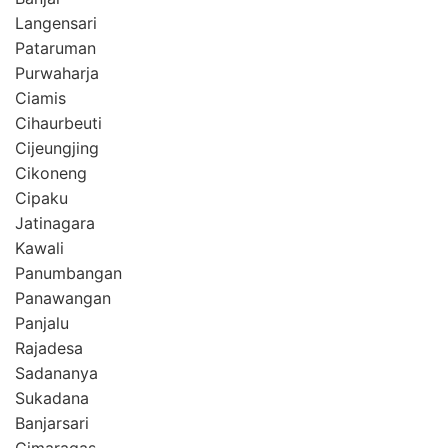
Langensari
Pataruman
Purwaharja
Ciamis
Cihaurbeuti
Cijeungjing
Cikoneng
Cipaku
Jatinagara
Kawali
Panumbangan
Panawangan
Panjalu
Rajadesa
Sadananya
Sukadana
Banjarsari
Cimaragas