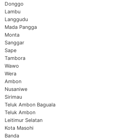
Donggo
Lambu
Langgudu
Mada Pangga
Monta
Sanggar
Sape
Tambora
Wawo
Wera
Ambon
Nusaniwe
Sirimau
Teluk Ambon Baguala
Teluk Ambon
Leitimur Selatan
Kota Masohi
Banda