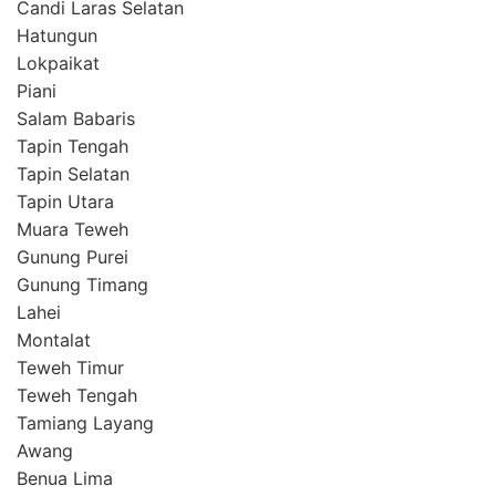
Candi Laras Selatan
Hatungun
Lokpaikat
Piani
Salam Babaris
Tapin Tengah
Tapin Selatan
Tapin Utara
Muara Teweh
Gunung Purei
Gunung Timang
Lahei
Montalat
Teweh Timur
Teweh Tengah
Tamiang Layang
Awang
Benua Lima