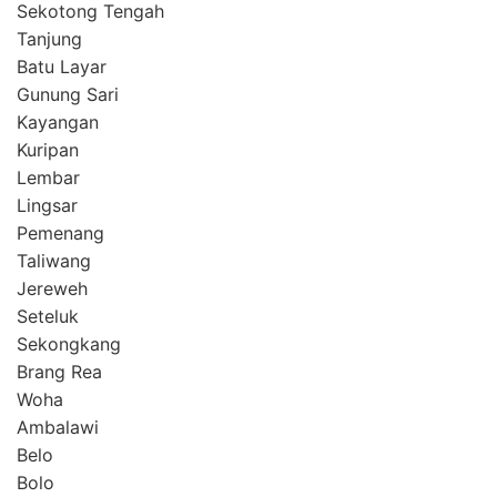
Sekotong Tengah
Tanjung
Batu Layar
Gunung Sari
Kayangan
Kuripan
Lembar
Lingsar
Pemenang
Taliwang
Jereweh
Seteluk
Sekongkang
Brang Rea
Woha
Ambalawi
Belo
Bolo