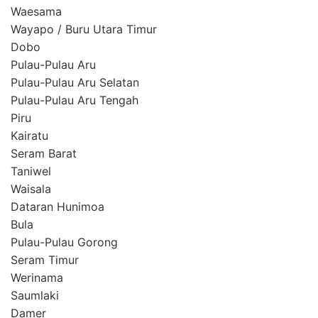
Waesama
Wayapo / Buru Utara Timur
Dobo
Pulau-Pulau Aru
Pulau-Pulau Aru Selatan
Pulau-Pulau Aru Tengah
Piru
Kairatu
Seram Barat
Taniwel
Waisala
Dataran Hunimoa
Bula
Pulau-Pulau Gorong
Seram Timur
Werinama
Saumlaki
Damer