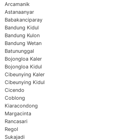
Arcamanik
Astanaanyar
Babakanciparay
Bandung Kidul
Bandung Kulon
Bandung Wetan
Batununggal
Bojongloa Kaler
Bojongloa Kidul
Cibeunying Kaler
Cibeunying Kidul
Cicendo
Coblong
Kiaracondong
Margacinta
Rancasari
Regol
Sukajadi