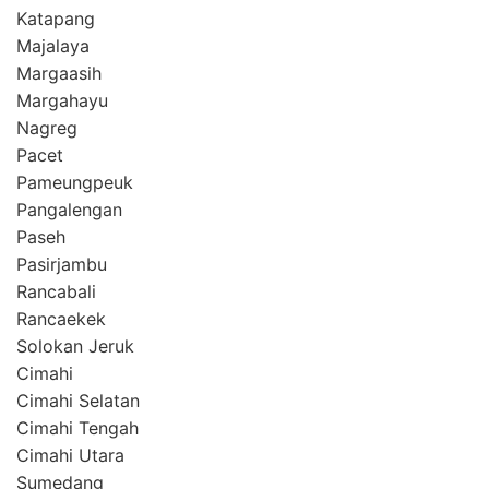
Katapang
Majalaya
Margaasih
Margahayu
Nagreg
Pacet
Pameungpeuk
Pangalengan
Paseh
Pasirjambu
Rancabali
Rancaekek
Solokan Jeruk
Cimahi
Cimahi Selatan
Cimahi Tengah
Cimahi Utara
Sumedang