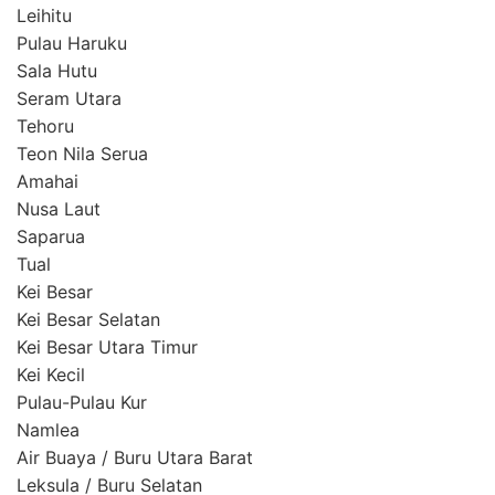
Leihitu
Pulau Haruku
Sala Hutu
Seram Utara
Tehoru
Teon Nila Serua
Amahai
Nusa Laut
Saparua
Tual
Kei Besar
Kei Besar Selatan
Kei Besar Utara Timur
Kei Kecil
Pulau-Pulau Kur
Namlea
Air Buaya / Buru Utara Barat
Leksula / Buru Selatan