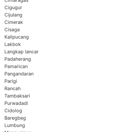
Cigugur
Cijulang
Cimerak
Cisaga
Kalipucang
Lakbok
Langkap lancar
Padaherang
Pamarican
Pangandaran
Parigi
Rancah
Tambaksari
Purwadadi
Cidolog
Baregbeg
Lumbung