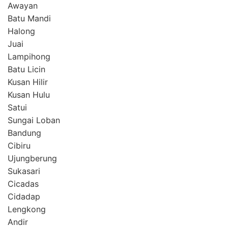
Awayan
Batu Mandi
Halong
Juai
Lampihong
Batu Licin
Kusan Hilir
Kusan Hulu
Satui
Sungai Loban
Bandung
Cibiru
Ujungberung
Sukasari
Cicadas
Cidadap
Lengkong
Andir