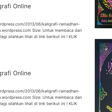
rafi Online
wordpress.com/2013/06/kaligrafi-ramadhan-
gn.wordpress.com Size: Untuk membaca dan
agi silahkan lihat di link berikut ini ! KLIK
rafi Online
wordpress.com/2013/06/kaligrafi-ramadhan-
gn.wordpress.com Size: Untuk membaca dan
agi silahkan lihat di link berikut ini ! KLIK