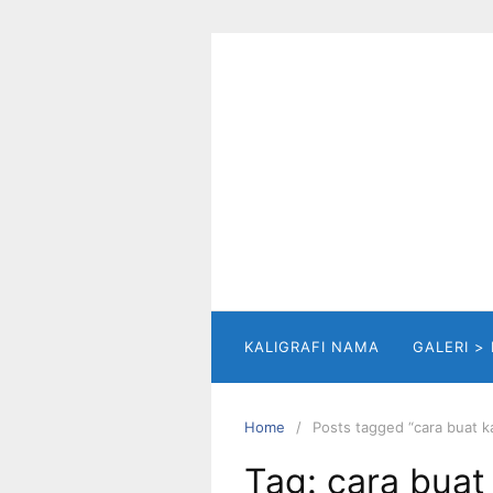
Skip
to
content
KALIGRAFI NAMA
GALERI >
Home
Posts tagged “cara buat kal
Tag:
cara buat 