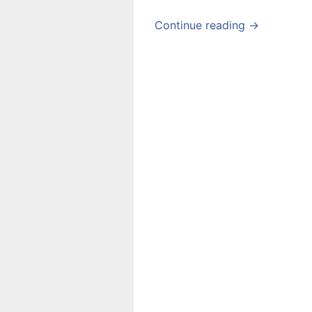
Continue reading →