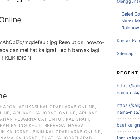
Menggunaka
Galeri Co
 Online
Nama Me
Rainbow
7
Kontak Kam
LmAhQbi7o/mqdefault.jpg Resolution: how.to-
a dan melihat kaligrafi lebih banyak lagi
Sitemap
i ! KLIK IDISINI
RECENT
https://kal
nama-riski/
ne
https://kal
 HARGA
,
APLIKASI KALIGRAFI ARAB ONLINE
,
nama-nisa/
LINE
,
APLIKASI KALIGRAFI ONLINE
,
APLIKASI
AHAN PEWARNA CAT UNTUK KALIGRAFI
,
buat kaligr
RAN PALING KECIL
,
BERBAGAI HARGA
K KALIGRAFI
,
BIKIN KALIGRAFI ARAB ONLINE
,
font kaligra
N NAMA KALIGRAFI
,
BUAT KALIGRAFI ARAB