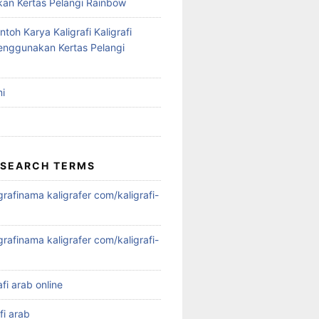
n Kertas Pelangi Rainbow
ntoh Karya Kaligrafi Kaligrafi
nggunakan Kertas Pelangi
i
 SEARCH TERMS
igrafinama kaligrafer com/kaligrafi-
igrafinama kaligrafer com/kaligrafi-
afi arab online
fi arab