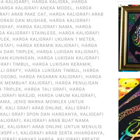
A KALIGARFI
,
HARGA KALIGRA
,
HARGA
HARGA KALIGRAFI ANEKA MODEL
,
HARGA
RAFI ARAB PAKE CAT
,
HARGA KALIGRAFI ARAB
KORASI DAN MUSHAB
,
HARGA KALIGRAFI
USHAF
,
HARGA KALIGRAFI NAMA
,
HARGA
A KALIGRAFI STAINLESS
,
HARGA KALIGRAFI
PLEK
,
HARGA KALIGRAFI UKURAN 1 METER
,
GTAFI
,
HARGA KERAMIK KALIGRAFI
,
HARGA
 DARI TRIPLEK
,
HARGA LUKISAN KALIGRAFI
,
AHAN:KUNINGAN
,
HARGA LUKISAN KALIGRAFI
GRAFI TIMBUL
,
HARGA LUKISAN KERAMIK
,
LI GRAFY
,
HARGA LUKISAN TIMBUL
,
HARGA
NOSOBO
,
HARGA PASARAN KALIGRAFI
,
HARGA
K MEMBUAT KALIGRAFI
,
HARGA PENULISAN
A TRIPLEK
,
HARGA TALI GRAFI
,
HARGA
IGRAFI MASJID
,
HARGA UMUM KALIGRAFI
,
NAMA
,
JENIS WARNA MOWILEX UNTUK
F
,
KALI GRAFI ARAB ONLINE
,
KALI GRAFI
,
KALI GRAFI SPON DAN HARGANYA
,
KALIGEAFI
KALIGRAFI
,
KALIGRAFI ARAB BUAT NAMA
NE
,
KALIGRAFI ARAB ONLINE UNTUK MENULIS
E#SPF=1
,
KALIGRAFI ARAB SERTA HHARGANYA
,
LIGRAFI KANVAS HARGA
,
KALIGRAFI KREATIF