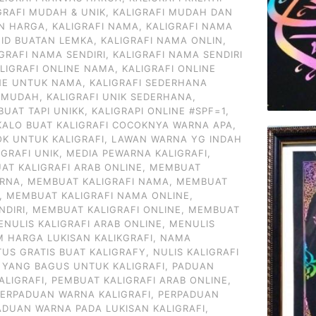
GRAFI MUDAH & UNIK
,
KALIGRAFI MUDAH DAN
 N HARGA
,
KALIGRAFI NAMA
,
KALIGRAFI NAMA
JID BUATAN LEMKA
,
KALIGRAFI NAMA ONLIN
,
GRAFI NAMA SENDIRI
,
KALIGRAFI NAMA SENDIRI
LIGRAFI ONLINE NAMA
,
KALIGRAFI ONLINE
INE UNTUK NAMA
,
KALIGRAFI SEDERHANA
N MUDAH
,
KALIGRAFI UNIK SEDERHANA
,
BUAT TAPI UNIKK
,
KALIGRAPI ONLINE #SPF=1
,
KALO BUAT KALIGRAFI COCOKNYA WARNA APA
,
K UNTUK KALIGRAFI
,
LAWAN WARNA YG INDAH
GRAFI UNIK
,
MEDIA PEWARNA KALIGRAFI
,
AT KALIGRAFI ARAB ONLINE
,
MEMBUAT
ARNA
,
MEMBUAT KALIGRAFI NAMA
,
MEMBUAT
,
MEMBUAT KALIGRAFI NAMA ONLINE
,
NDIRI
,
MEMBUAT KALIGRAFI ONLINE
,
MEMBUAT
ENULIS KALIGRAFI ARAB ONLINE
,
MENULIS
 HARGA LUKISAN KALIKGRAFI
,
NAMA
TUS GRATIS BUAT KALIGRAFY
,
NULIS KALIGRAFI
YANG BAGUS UNTUK KALIGRAFI
,
PADUAN
LIGRAFI
,
PEMBUAT KALIGRAFI ARAB ONLINE
,
ERPADUAN WARNA KALIGRAFI
,
PERPADUAN
ADUAN WARNA PADA LUKISAN KALIGRAFI
,