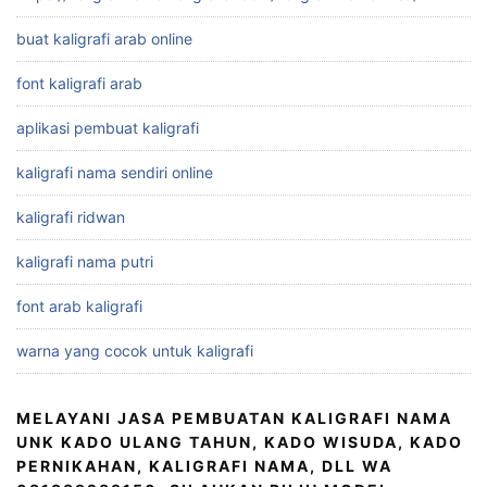
buat kaligrafi arab online
font kaligrafi arab
aplikasi pembuat kaligrafi
kaligrafi nama sendiri online
kaligrafi ridwan
kaligrafi nama putri
font arab kaligrafi
warna yang cocok untuk kaligrafi
MELAYANI JASA PEMBUATAN KALIGRAFI NAMA
UNK KADO ULANG TAHUN, KADO WISUDA, KADO
PERNIKAHAN, KALIGRAFI NAMA, DLL WA