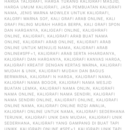
HARGA TALIGRAFI
,
HARGA TUKANG KALIGRAFI MASJID
,
HARGA UMUM KALIGRAFI
,
JASA PEMBUATAN KALIGRAFI
NAMA
,
JENIS WARNA MOWILEX UNTUK KALIGRAFI
,
KALGRFI WARNA SOF
,
KALI GRAFI ARAB ONLINE
,
KALI
GRAFI PALING MURAH HARGA BERPA
,
KALI GRAFI SPON
DAN HARGANYA
,
KALIGEAFI ONLINE
,
KALIGHRAFI
ONLINE
,
KALIGRAFI
,
KALIGRAFI ARAB BUAT NAMA
ONLINE
,
KALIGRAFI ARAB ONLINE
,
KALIGRAFI ARAB
ONLINE UNTUK MENULIS NAMA
,
KALIGRAFI ARAB
ONLINE#SPF=1
,
KALIGRAFI ARAB SERTA HHARGANYA
,
KALIGRAFI DAN HARGANYA
,
KALIGRAFI KANVAS HARGA
,
KALIGRAFI KREATIF DENGAN KERTAS WARNA
,
KALIGRAFI
MUDAH & UNIK
,
KALIGRAFI MUDAH DAN BAGUS
BERWARNA
,
KALIGRAFI N HARGA
,
KALIGRAFI NAMA
,
KALIGRAFI NAMA BOGOR
,
KALIGRAFI NAMA MESJID
BUATAN LEMKA
,
KALIGRAFI NAMA ONLIN
,
KALIGRAFI
NAMA ONLINE
,
KALIGRAFI NAMA SENDIRI
,
KALIGRAFI
NAMA SENDIRI ONLINE
,
KALIGRAFI ONLINE
,
KALIGRAFI
ONLINE NAMA
,
KALIGRAFI ONLINE RIZQI AWALIA
,
KALIGRAFI ONLINE UNTUK NAMA
,
KALIGRAFI SEDERHANA
TERUNIK
,
KALIGRAFI UNIK DAN MUDAH
,
KALIGRAFI UNIK
SEDERHANA
,
KALIGRAFI YANG GAMPANG DI BUAT TAPI
UNIKK
,
KALIGRAPI ONLINE #SPF=1
,
KALIGRAPI UNIK TAPI