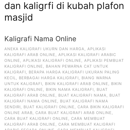
dan kaligrfi di kubah plafon
masjid
Kaligrafi Nama Online
ANEKA KALIGRAFI UKURN DAN HARGA
,
APLIKASI
KALIGRAFI ARAB ONLINE
,
APLIKASI KALIGRAFI ARABIC
ONLINE
,
APLIKASI KALIGRAFI ONLINE
,
APLIKASI PEMBUAT
KALIGRAFI ONLINE
,
BAHAN PEWARNA CAT UNTUK
KALIGRAFI
,
BERAPA HARGA KALIGRAFI UKURAN PALING
KECIL
,
BERBAGAI HARGA KALIGRAFI
,
BIANG WARNA
UNTUK KALIGRAFI
,
BIKIN KALIGRAFI ARAB ONLINE
,
BIKIN
KALIGRAFI ONLINE
,
BIKIN NAMA KALIGRAFI
,
BUAT
KALIGRAFI ARAB ONLINE
,
BUAT KALIGRAFI NAMA
,
BUAT
KALIGRAFI NAMA ONLINE
,
BUAT KALIGRAFI NAMA
SENDIRI
,
BUAT KALIGRAFI ONLINE
,
CARA BIKIN KALIGRAFI
ONLINE ARAB
,
CARA BUAT KALIGRAFI ARAB ONLINE
,
CARA BUAT KALIGRAFI ONLINE
,
CARA MEMBUAT
KALIGRAFI ARAB ONLINE
,
CARA MEMBUAT KALIGRAFI