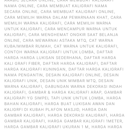
ARABIC SECARA ONLINE
,
CARA MEMBUAT KALIGRAFI
NAMA ONLINE
,
CARA MEMBUAT KALIGRAFI NAMA
SECARA ONLINE
,
CARA MEMBUAT KALIGRAFI ONLINE
,
CARA MEMILIH WARNA DALAM PEWARNAAN KHAT
,
CARA
MEMILIH WARNA KALIGRAFI
,
CARA MEMILIH WARNA
UNTUK KALIGRAFI
,
CARA MENCAMPUR WARNA UNTUK
KALIGRAFI
,
CARA MENGHEMAT ONGKIR SAAT BELANJA
ONLINE
,
CARA MEWARNAI ASTAKA MTQ
,
CAT WARNA
KUBA/MIMBAR RUMAH
,
CAT WARNA UNTUK KALIGRAFI
,
CONTOH WARNA KALIGRAFI UNTUK LOMBA
,
DAFTAR
HARGA HARGA LUKISAN SEDERHANA
,
DAFTAR HARGA
KALI GRAFI FIBER
,
DAFTAR HARGA KALIGRAFI
,
DAFTAR
HARGA KALIGRAFI KUNINGAN
,
DAFTAR HARGA KALIGRAFI
NAMA PENGANTIN
,
DESAIN KALIGRAFI ONLINE
,
DESAIN
KALIGRAFI UNIK
,
DESAIN UNIK MIMBAR MTQ
,
DESAIN
WARNA KALIGRAFI
,
GABUNGAN WARNA DEKORASI INDAH
KALIGRAFI
,
GAMBAR & HARGA KALIGRAFI ARAP
,
GAMBAR
KALIGRAPI YG SIMPEL TAPI UNIK UNTUK LOMBA
,
HARGA
BAHAN KALIGRAFI
,
HARGA BUAT LUKISAN AWAN DAN
KALIGRFI DI KUBAH PLAFON MASJID
,
HARGA DAN
GAMBAR KALIGRAFI
,
HARGA DEKORASI KALIGRAFI
,
HARGA
GAMBAR KALIGRAFI
,
HARGA GAMBAR KALIGRAFI 1METER
,
HARGA GAMBAR KALIGRAFI UKURAN 1 M
,
HARGA HARGA