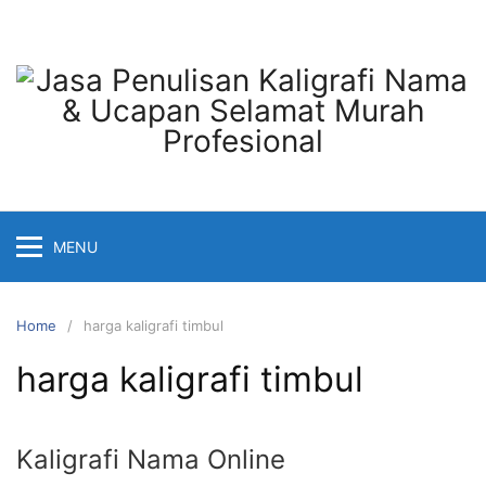
Skip
to
content
MENU
Home
harga kaligrafi timbul
harga kaligrafi timbul
Kaligrafi Nama Online