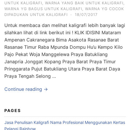
UNTUK KALIGRAFI
,
WARNA YANG BAIK UNTUK KALIGRAFI
,
WARNA YG BAGUS UNTUK KALIGRAFI
,
WARNA YG COCOK
DIPADUKAN UNTUK KALIGRAFI
·
18/07/2017
Untuk membaca dan melihat kaligrafi lebih banyak lagi
silahkan lihat di link berikut ini ! KLIK IDISINI Mataram
Ampenan Cakranegara Bima Asakota Rasanae Barat
Rasanae Timur Raba Mpunda Dompu Hu’u Kempo Kilo
Pajo Pekat Woja Manggelewa Praya Batukliang
Janapria Jonggat Kopang Praya Barat Praya Timur
Pringgarata Pujut Batukliang Utara Praya Barat Daya
Praya Tengah Selong …
Continue reading →
PAGES
Jasa Penulisan Kaligrafi Nama Profesional Menggunakan Kertas
Pelangi Rainbow