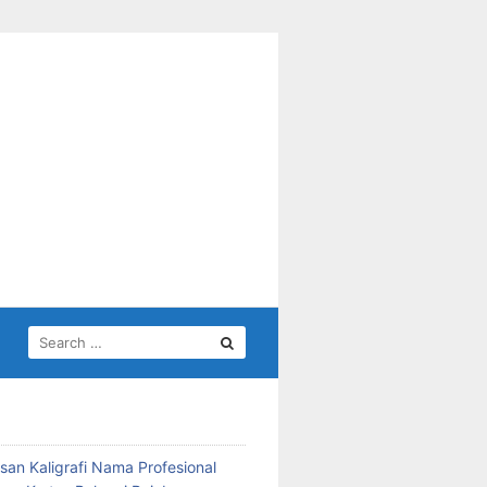
SEARCH
FOR:
san Kaligrafi Nama Profesional