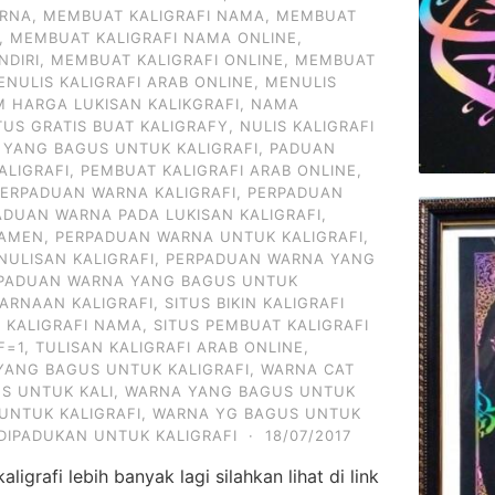
ARNA
,
MEMBUAT KALIGRAFI NAMA
,
MEMBUAT
,
MEMBUAT KALIGRAFI NAMA ONLINE
,
NDIRI
,
MEMBUAT KALIGRAFI ONLINE
,
MEMBUAT
ENULIS KALIGRAFI ARAB ONLINE
,
MENULIS
 HARGA LUKISAN KALIKGRAFI
,
NAMA
TUS GRATIS BUAT KALIGRAFY
,
NULIS KALIGRAFI
YANG BAGUS UNTUK KALIGRAFI
,
PADUAN
LIGRAFI
,
PEMBUAT KALIGRAFI ARAB ONLINE
,
ERPADUAN WARNA KALIGRAFI
,
PERPADUAN
ADUAN WARNA PADA LUKISAN KALIGRAFI
,
NAMEN
,
PERPADUAN WARNA UNTUK KALIGRAFI
,
ULISAN KALIGRAFI
,
PERPADUAN WARNA YANG
PADUAN WARNA YANG BAGUS UNTUK
ARNAAN KALIGRAFI
,
SITUS BIKIN KALIGRAFI
 KALIGRAFI NAMA
,
SITUS PEMBUAT KALIGRAFI
F=1
,
TULISAN KALIGRAFI ARAB ONLINE
,
YANG BAGUS UNTUK KALIGRAFI
,
WARNA CAT
S UNTUK KALI
,
WARNA YANG BAGUS UNTUK
UNTUK KALIGRAFI
,
WARNA YG BAGUS UNTUK
DIPADUKAN UNTUK KALIGRAFI
·
18/07/2017
grafi lebih banyak lagi silahkan lihat di link