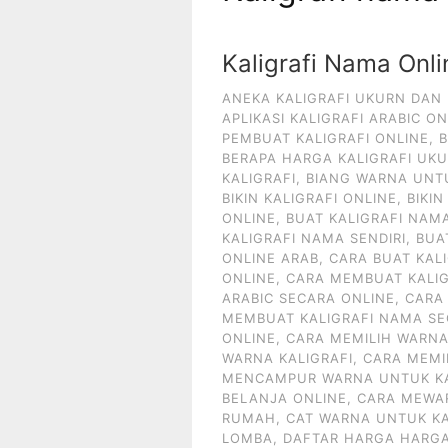
Kaligrafi Nama Onli
ANEKA KALIGRAFI UKURN DAN
APLIKASI KALIGRAFI ARABIC ON
PEMBUAT KALIGRAFI ONLINE
,
B
BERAPA HARGA KALIGRAFI UKU
KALIGRAFI
,
BIANG WARNA UNTU
BIKIN KALIGRAFI ONLINE
,
BIKI
ONLINE
,
BUAT KALIGRAFI NAM
KALIGRAFI NAMA SENDIRI
,
BUA
ONLINE ARAB
,
CARA BUAT KALI
ONLINE
,
CARA MEMBUAT KALIG
ARABIC SECARA ONLINE
,
CARA
MEMBUAT KALIGRAFI NAMA SE
ONLINE
,
CARA MEMILIH WARN
WARNA KALIGRAFI
,
CARA MEMI
MENCAMPUR WARNA UNTUK KA
BELANJA ONLINE
,
CARA MEWA
RUMAH
,
CAT WARNA UNTUK KA
LOMBA
,
DAFTAR HARGA HARGA