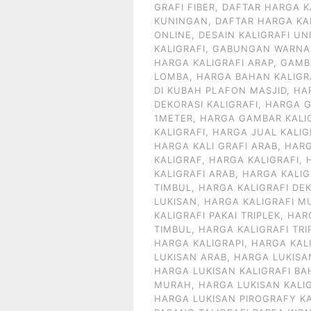
GRAFI FIBER
,
DAFTAR HARGA K
KUNINGAN
,
DAFTAR HARGA KA
ONLINE
,
DESAIN KALIGRAFI UN
KALIGRAFI
,
GABUNGAN WARNA 
HARGA KALIGRAFI ARAP
,
GAMBA
LOMBA
,
HARGA BAHAN KALIGR
DI KUBAH PLAFON MASJID
,
HA
DEKORASI KALIGRAFI
,
HARGA G
1METER
,
HARGA GAMBAR KALIG
KALIGRAFI
,
HARGA JUAL KALI
HARGA KALI GRAFI ARAB
,
HARG
KALIGRAF
,
HARGA KALIGRAFI
,
KALIGRAFI ARAB
,
HARGA KALIG
TIMBUL
,
HARGA KALIGRAFI DE
LUKISAN
,
HARGA KALIGRAFI M
KALIGRAFI PAKAI TRIPLEK
,
HARG
TIMBUL
,
HARGA KALIGRAFI TRI
HARGA KALIGRAPI
,
HARGA KALI
LUKISAN ARAB
,
HARGA LUKISAN
HARGA LUKISAN KALIGRAFI B
MURAH
,
HARGA LUKISAN KALI
HARGA LUKISAN PIROGRAFY KA