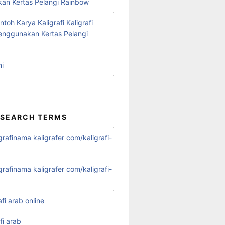
n Kertas Pelangi Rainbow
ntoh Karya Kaligrafi Kaligrafi
nggunakan Kertas Pelangi
i
 SEARCH TERMS
igrafinama kaligrafer com/kaligrafi-
igrafinama kaligrafer com/kaligrafi-
afi arab online
fi arab