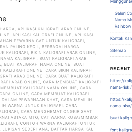
Menggunaka
Galeri Co
ne
Nama Me
Rainbow
 HARGA
,
APLIKASI KALIGRAFI ARAB ONLINE
,
LINE
,
APLIKASI KALIGRAFI ONLINE
,
APLIKASI
Kontak Kam
AHAN PEWARNA CAT UNTUK KALIGRAFI
,
RAN PALING KECIL
,
BERBAGAI HARGA
Sitemap
K KALIGRAFI
,
BIKIN KALIGRAFI ARAB ONLINE
,
N NAMA KALIGRAFI
,
BUAT KALIGRAFI ARAB
A
,
BUAT KALIGRAFI NAMA ONLINE
,
BUAT
RECENT
T KALIGRAFI ONLINE
,
CARA BIKIN KALIGRAFI
GRAFI ARAB ONLINE
,
CARA BUAT KALIGRAFI
https://kal
RAFI ARAB ONLINE
,
CARA MEMBUAT KALIGRAFI
nama-riski/
 MEMBUAT KALIGRAFI NAMA ONLINE
,
CARA
CARA ONLINE
,
CARA MEMBUAT KALIGRAFI
https://kal
A DALAM PEWARNAAN KHAT
,
CARA MEMILIH
LIH WARNA UNTUK KALIGRAFI
,
CARA
nama-nisa/
LIGRAFI
,
CARA MENGHEMAT ONGKIR SAAT
RNAI ASTAKA MTQ
,
CAT WARNA KUBA/MIMBAR
buat kaligr
LIGRAFI
,
CONTOH WARNA KALIGRAFI UNTUK
 LUKISAN SEDERHANA
,
DAFTAR HARGA KALI
font kaligra