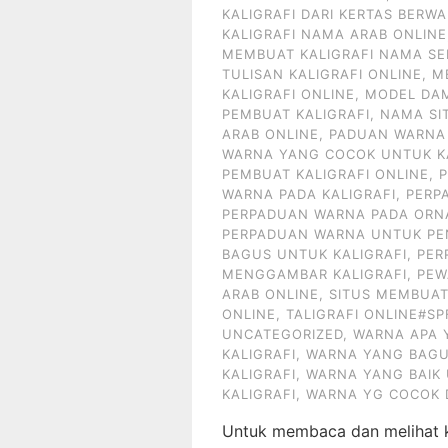
KALIGRAFI DARI KERTAS BERW
KALIGRAFI NAMA ARAB ONLINE
MEMBUAT KALIGRAFI NAMA SE
TULISAN KALIGRAFI ONLINE
,
M
KALIGRAFI ONLINE
,
MODEL DAM
PEMBUAT KALIGRAFI
,
NAMA SI
ARAB ONLINE
,
PADUAN WARNA 
WARNA YANG COCOK UNTUK KA
PEMBUAT KALIGRAFI ONLINE
,
P
WARNA PADA KALIGRAFI
,
PERP
PERPADUAN WARNA PADA OR
PERPADUAN WARNA UNTUK PEN
BAGUS UNTUK KALIGRAFI
,
PER
MENGGAMBAR KALIGRAFI
,
PEW
ARAB ONLINE
,
SITUS MEMBUAT
ONLINE
,
TALIGRAFI ONLINE#SP
UNCATEGORIZED
,
WARNA APA 
KALIGRAFI
,
WARNA YANG BAGU
KALIGRAFI
,
WARNA YANG BAIK 
KALIGRAFI
,
WARNA YG COCOK 
Untuk membaca dan melihat kali