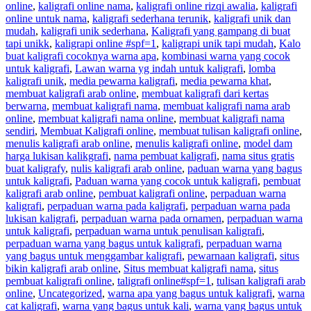
online
,
kaligrafi online nama
,
kaligrafi online rizqi awalia
,
kaligrafi
online untuk nama
,
kaligrafi sederhana terunik
,
kaligrafi unik dan
mudah
,
kaligrafi unik sederhana
,
Kaligrafi yang gampang di buat
tapi unikk
,
kaligrapi online #spf=1
,
kaligrapi unik tapi mudah
,
Kalo
buat kaligrafi cocoknya warna apa
,
kombinasi warna yang cocok
untuk kaligrafi
,
Lawan warna yg indah untuk kaligrafi
,
lomba
kaligrafi unik
,
media pewarna kaligrafi
,
media pewarna khat
,
membuat kaligrafi arab online
,
membuat kaligrafi dari kertas
berwarna
,
membuat kaligrafi nama
,
membuat kaligrafi nama arab
online
,
membuat kaligrafi nama online
,
membuat kaligrafi nama
sendiri
,
Membuat Kaligrafi online
,
membuat tulisan kaligrafi online
,
menulis kaligrafi arab online
,
menulis kaligrafi online
,
model dam
harga lukisan kalikgrafi
,
nama pembuat kaligrafi
,
nama situs gratis
buat kaligrafy
,
nulis kaligrafi arab online
,
paduan warna yang bagus
untuk kaligrafi
,
Paduan warna yang cocok untuk kaligrafi
,
pembuat
kaligrafi arab online
,
pembuat kaligrafi online
,
perpaduan warna
kaligrafi
,
perpaduan warna pada kaligrafi
,
perpaduan warna pada
lukisan kaligrafi
,
perpaduan warna pada ornamen
,
perpaduan warna
untuk kaligrafi
,
perpaduan warna untuk penulisan kaligrafi
,
perpaduan warna yang bagus untuk kaligrafi
,
perpaduan warna
yang bagus untuk menggambar kaligrafi
,
pewarnaan kaligrafi
,
situs
bikin kaligrafi arab online
,
Situs membuat kaligrafi nama
,
situs
pembuat kaligrafi online
,
taligrafi online#spf=1
,
tulisan kaligrafi arab
online
,
Uncategorized
,
warna apa yang bagus untuk kaligrafi
,
warna
cat kaligrafi
,
warna yang bagus untuk kali
,
warna yang bagus untuk