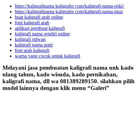
https://kaligrafinama kaligrafer com/kaligrafi-nama-riski/
https://kaligrafinama kaligrafer com/kaligrafi-nama-nisa/
buat kaligrafi arab online
font kaligrafi arab
aplikasi pembuat kaligrafi
kaligrafi nama sendiri online
kaligrafi ridwan
kaligrafi nama putri
font arab kaligrafi
warna yang cocok untuk kaligrafi
Melayani jasa pembuatan kaligrafi nama unk kado
ulang tahun, kado wisuda, kado pernikahan,
kaligrafi nama, dll wa 081389289150. silahkan pilih
model lainnya dengan klik menu “Galeri”