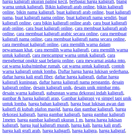
harga kaligrafi ukuran paling kecil
,
berbagai harga kaligrafi
,
biang
warna untuk kaligrafi
,
Bikin kaligrafi arab online
,
bikin kaligrafi
online
,
bikin nama kaligrafi
,
buat kaligrafi arab online
,
buat kaligrafi
nama
,
buat kaligrafi nama online
,
buat kaligrafi nama sendiri
,
buat
kaligrafi online
,
cara bikin kaligrafi online arab
,
cara buat kaligrafi
arab online
,
cara buat kaligrafi online
,
cara membuat kaligrafi arab
online
,
cara membuat kaligrafi arabic secara online
,
cara membuat
kaligrafi nama online
,
cara membuat kaligrafi nama secara online
,
cara membuat kaligrafi online
,
cara memilih warna dalam
pewarnaan khat
,
cara memilih warna kaligrafi
,
cara memilih warna
untuk kaligrafi
,
cara mencampur warna untuk kaligrafi
,
cara
menghemat ongkir saat belanja online
,
cara mewarnai astaka mtq
,
cat warna kuba/mimbar rumah
,
cat warna untuk kaligrafi
,
contoh
warna kaligrafi untuk lomba
,
Daftar harga harga lukisan sederhana
,
daftar harga kali grafi fiber
,
daftar harga kaligrafi
,
daftar harga
kaligrafi kuningan
,
daftar harga kaligrafi nama pengantin
,
desain
kaligrafi online
,
desain kaligrafi unik
,
desain unik mimbar mtq
,
desain warna kaligrafi
,
gabungan warna dekorasi indah kaligrafi
,
gambar & harga kaligrafi arap
,
Gambar kaligrapi yg simpel tapi unik
untuk lomba
,
harga bahan kaligrafi
,
harga buat lukisan awan dan
kaligrfi di kubah plafon masjid
,
harga dan gambar kaligrafi
,
harga
dekorasi kaligrafi
,
harga gambar kaligrafi
,
harga gambar kaligrafi
1meter
,
harga gambar kaligrafi ukuran 1 m
,
harga harga lukisan
kaligrafi
,
harga jual kaligrafi murah
,
harga kali
,
harga kali grafi
,
harga kali grafi arab
,
harga kaligarfi
,
harga kaligra
,
harga kaligraf
,