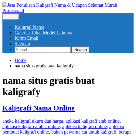
Skip
to
content
MENU
Kaligrafi Nama
Galeri > Lihat Model Lainnya
Kirim Email
Sitemap
Search
for:
Home
nama situs gratis buat kaligrafy
nama situs gratis buat
kaligrafy
Kaligrafi Nama Online
aneka kaligrafi ukurn dan harga
,
aplikasi kaligrafi arab online
,
aplikasi kaligrafi arabic online
,
aplikasi kaligrafi online
,
aplikasi
pembuat kaligrafi online
,
bahan pewarna cat untuk kaligrafi
,
berapa