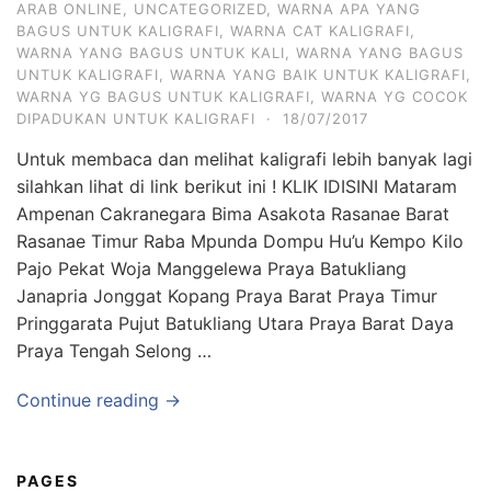
ARAB ONLINE
,
UNCATEGORIZED
,
WARNA APA YANG
BAGUS UNTUK KALIGRAFI
,
WARNA CAT KALIGRAFI
,
WARNA YANG BAGUS UNTUK KALI
,
WARNA YANG BAGUS
UNTUK KALIGRAFI
,
WARNA YANG BAIK UNTUK KALIGRAFI
,
WARNA YG BAGUS UNTUK KALIGRAFI
,
WARNA YG COCOK
DIPADUKAN UNTUK KALIGRAFI
·
18/07/2017
Untuk membaca dan melihat kaligrafi lebih banyak lagi
silahkan lihat di link berikut ini ! KLIK IDISINI Mataram
Ampenan Cakranegara Bima Asakota Rasanae Barat
Rasanae Timur Raba Mpunda Dompu Hu’u Kempo Kilo
Pajo Pekat Woja Manggelewa Praya Batukliang
Janapria Jonggat Kopang Praya Barat Praya Timur
Pringgarata Pujut Batukliang Utara Praya Barat Daya
Praya Tengah Selong …
Continue reading →
PAGES