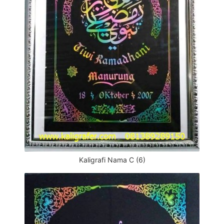
Kaligrafi Nama C (6)