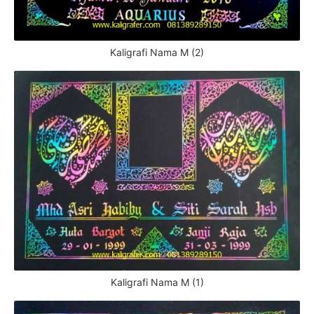
Kaligrafi Nama M (2)
Kaligrafi Nama M (1)