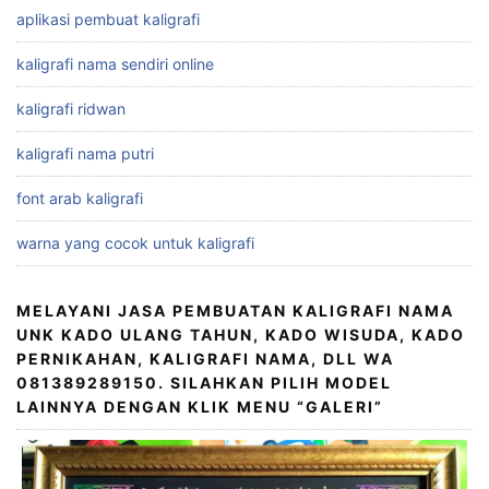
aplikasi pembuat kaligrafi
kaligrafi nama sendiri online
kaligrafi ridwan
kaligrafi nama putri
font arab kaligrafi
warna yang cocok untuk kaligrafi
MELAYANI JASA PEMBUATAN KALIGRAFI NAMA
UNK KADO ULANG TAHUN, KADO WISUDA, KADO
PERNIKAHAN, KALIGRAFI NAMA, DLL WA
081389289150. SILAHKAN PILIH MODEL
LAINNYA DENGAN KLIK MENU “GALERI”