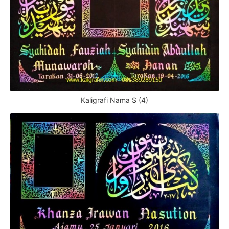
Kaligrafi Nama S (4)