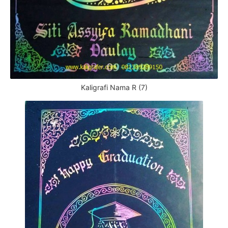
Kaligrafi Nama R (7)