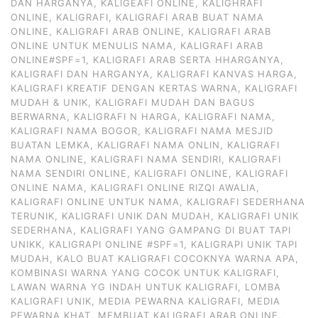
DAN HARGANYA
,
KALIGEAFI ONLINE
,
KALIGHRAFI
ONLINE
,
KALIGRAFI
,
KALIGRAFI ARAB BUAT NAMA
ONLINE
,
KALIGRAFI ARAB ONLINE
,
KALIGRAFI ARAB
ONLINE UNTUK MENULIS NAMA
,
KALIGRAFI ARAB
ONLINE#SPF=1
,
KALIGRAFI ARAB SERTA HHARGANYA
,
KALIGRAFI DAN HARGANYA
,
KALIGRAFI KANVAS HARGA
,
KALIGRAFI KREATIF DENGAN KERTAS WARNA
,
KALIGRAFI
MUDAH & UNIK
,
KALIGRAFI MUDAH DAN BAGUS
BERWARNA
,
KALIGRAFI N HARGA
,
KALIGRAFI NAMA
,
KALIGRAFI NAMA BOGOR
,
KALIGRAFI NAMA MESJID
BUATAN LEMKA
,
KALIGRAFI NAMA ONLIN
,
KALIGRAFI
NAMA ONLINE
,
KALIGRAFI NAMA SENDIRI
,
KALIGRAFI
NAMA SENDIRI ONLINE
,
KALIGRAFI ONLINE
,
KALIGRAFI
ONLINE NAMA
,
KALIGRAFI ONLINE RIZQI AWALIA
,
KALIGRAFI ONLINE UNTUK NAMA
,
KALIGRAFI SEDERHANA
TERUNIK
,
KALIGRAFI UNIK DAN MUDAH
,
KALIGRAFI UNIK
SEDERHANA
,
KALIGRAFI YANG GAMPANG DI BUAT TAPI
UNIKK
,
KALIGRAPI ONLINE #SPF=1
,
KALIGRAPI UNIK TAPI
MUDAH
,
KALO BUAT KALIGRAFI COCOKNYA WARNA APA
,
KOMBINASI WARNA YANG COCOK UNTUK KALIGRAFI
,
LAWAN WARNA YG INDAH UNTUK KALIGRAFI
,
LOMBA
KALIGRAFI UNIK
,
MEDIA PEWARNA KALIGRAFI
,
MEDIA
PEWARNA KHAT
,
MEMBUAT KALIGRAFI ARAB ONLINE
,