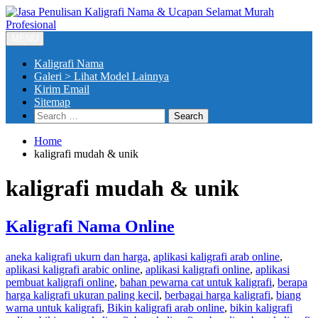
Skip
to
content
MENU
Kaligrafi Nama
Galeri > Lihat Model Lainnya
Kirim Email
Sitemap
Search
for:
Home
kaligrafi mudah & unik
kaligrafi mudah & unik
Kaligrafi Nama Online
aneka kaligrafi ukurn dan harga
,
aplikasi kaligrafi arab online
,
aplikasi kaligrafi arabic online
,
aplikasi kaligrafi online
,
aplikasi
pembuat kaligrafi online
,
bahan pewarna cat untuk kaligrafi
,
berapa
harga kaligrafi ukuran paling kecil
,
berbagai harga kaligrafi
,
biang
warna untuk kaligrafi
,
Bikin kaligrafi arab online
,
bikin kaligrafi