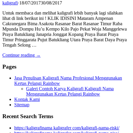
kaligrafi
·
18/07/2017
30/08/2017
Untuk membaca dan melihat kaligrafi lebih banyak lagi silahkan
lihat di link berikut ini ! KLIK IDISINI Mataram Ampenan
Cakranegara Bima Asakota Rasanae Barat Rasanae Timur Raba
Mpunda Dompu Hu’u Kempo Kilo Pajo Pekat Woja Manggelewa
Praya Batukliang Janapria Jonggat Kopang Praya Barat Praya
Timur Pringgarata Pujut Batukliang Utara Praya Barat Daya Praya
Tengah Selong …
Continue reading →
Pages
Jasa Penulisan Kaligrafi Nama Profesional Menggunakan
Kertas Pelangi Rainbow
Galeri Contoh Karya Kaligrafi Kaligrafi Nama
Menggunakan Kertas Pelangi Rainbow
Kontak Kami
Sitemap
Recent Search Terms
https://kaligrafinama kaligrafer com/kaligrafi-nama-riski/