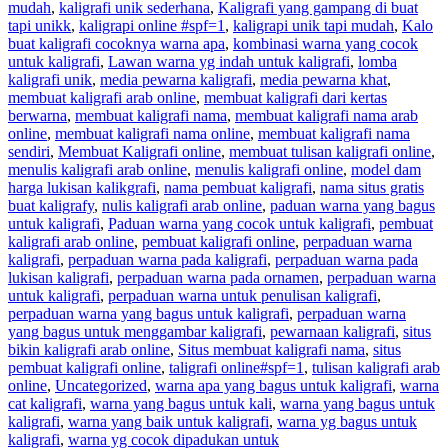
mudah
,
kaligrafi unik sederhana
,
Kaligrafi yang gampang di buat
tapi unikk
,
kaligrapi online #spf=1
,
kaligrapi unik tapi mudah
,
Kalo
buat kaligrafi cocoknya warna apa
,
kombinasi warna yang cocok
untuk kaligrafi
,
Lawan warna yg indah untuk kaligrafi
,
lomba
kaligrafi unik
,
media pewarna kaligrafi
,
media pewarna khat
,
membuat kaligrafi arab online
,
membuat kaligrafi dari kertas
berwarna
,
membuat kaligrafi nama
,
membuat kaligrafi nama arab
online
,
membuat kaligrafi nama online
,
membuat kaligrafi nama
sendiri
,
Membuat Kaligrafi online
,
membuat tulisan kaligrafi online
,
menulis kaligrafi arab online
,
menulis kaligrafi online
,
model dam
harga lukisan kalikgrafi
,
nama pembuat kaligrafi
,
nama situs gratis
buat kaligrafy
,
nulis kaligrafi arab online
,
paduan warna yang bagus
untuk kaligrafi
,
Paduan warna yang cocok untuk kaligrafi
,
pembuat
kaligrafi arab online
,
pembuat kaligrafi online
,
perpaduan warna
kaligrafi
,
perpaduan warna pada kaligrafi
,
perpaduan warna pada
lukisan kaligrafi
,
perpaduan warna pada ornamen
,
perpaduan warna
untuk kaligrafi
,
perpaduan warna untuk penulisan kaligrafi
,
perpaduan warna yang bagus untuk kaligrafi
,
perpaduan warna
yang bagus untuk menggambar kaligrafi
,
pewarnaan kaligrafi
,
situs
bikin kaligrafi arab online
,
Situs membuat kaligrafi nama
,
situs
pembuat kaligrafi online
,
taligrafi online#spf=1
,
tulisan kaligrafi arab
online
,
Uncategorized
,
warna apa yang bagus untuk kaligrafi
,
warna
cat kaligrafi
,
warna yang bagus untuk kali
,
warna yang bagus untuk
kaligrafi
,
warna yang baik untuk kaligrafi
,
warna yg bagus untuk
kaligrafi
,
warna yg cocok dipadukan untuk