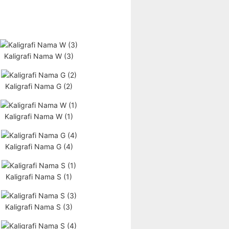
Kaligrafi Nama W (3)
Kaligrafi Nama G (2)
Kaligrafi Nama W (1)
Kaligrafi Nama G (4)
Kaligrafi Nama S (1)
Kaligrafi Nama S (3)