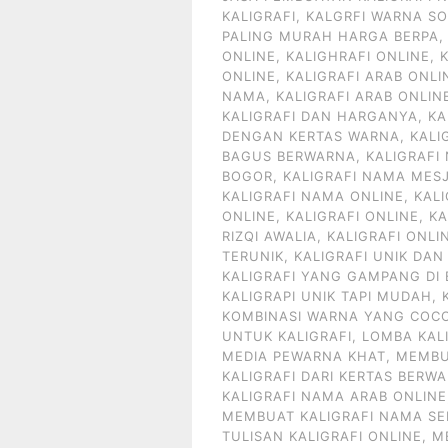
KALIGRAFI
,
KALGRFI WARNA SO
PALING MURAH HARGA BERPA
ONLINE
,
KALIGHRAFI ONLINE
,
ONLINE
,
KALIGRAFI ARAB ONLI
NAMA
,
KALIGRAFI ARAB ONLIN
KALIGRAFI DAN HARGANYA
,
KA
DENGAN KERTAS WARNA
,
KALI
BAGUS BERWARNA
,
KALIGRAFI
BOGOR
,
KALIGRAFI NAMA MES
KALIGRAFI NAMA ONLINE
,
KALI
ONLINE
,
KALIGRAFI ONLINE
,
KA
RIZQI AWALIA
,
KALIGRAFI ONL
TERUNIK
,
KALIGRAFI UNIK DA
KALIGRAFI YANG GAMPANG DI 
KALIGRAPI UNIK TAPI MUDAH
,
KOMBINASI WARNA YANG COCO
UNTUK KALIGRAFI
,
LOMBA KALI
MEDIA PEWARNA KHAT
,
MEMBU
KALIGRAFI DARI KERTAS BERW
KALIGRAFI NAMA ARAB ONLINE
MEMBUAT KALIGRAFI NAMA SE
TULISAN KALIGRAFI ONLINE
,
M