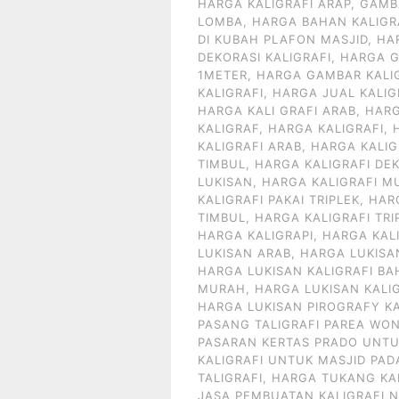
HARGA KALIGRAFI ARAP
,
GAMBA
LOMBA
,
HARGA BAHAN KALIGR
DI KUBAH PLAFON MASJID
,
HA
DEKORASI KALIGRAFI
,
HARGA G
1METER
,
HARGA GAMBAR KALIG
KALIGRAFI
,
HARGA JUAL KALI
HARGA KALI GRAFI ARAB
,
HARG
KALIGRAF
,
HARGA KALIGRAFI
,
KALIGRAFI ARAB
,
HARGA KALIG
TIMBUL
,
HARGA KALIGRAFI DE
LUKISAN
,
HARGA KALIGRAFI M
KALIGRAFI PAKAI TRIPLEK
,
HARG
TIMBUL
,
HARGA KALIGRAFI TRI
HARGA KALIGRAPI
,
HARGA KALI
LUKISAN ARAB
,
HARGA LUKISAN
HARGA LUKISAN KALIGRAFI B
MURAH
,
HARGA LUKISAN KALI
HARGA LUKISAN PIROGRAFY KA
PASANG TALIGRAFI PAREA WO
PASARAN KERTAS PRADO UNTU
KALIGRAFI UNTUK MASJID PAD
TALIGRAFI
,
HARGA TUKANG KAL
JASA PEMBUATAN KALIGRAFI 