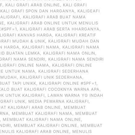
F
,
KALI GRAFI ARAB ONLINE
,
KALI GRAFI
,
KALI GRAFI SPON DAN HARGANYA
,
KALIGEAFI
KALIGRAFI
,
KALIGRAFI ARAB BUAT NAMA
NE
,
KALIGRAFI ARAB ONLINE UNTUK MENULIS
E#SPF=1
,
KALIGRAFI ARAB SERTA HHARGANYA
,
LIGRAFI KANVAS HARGA
,
KALIGRAFI KREATIF
GRAFI MUDAH & UNIK
,
KALIGRAFI MUDAH DAN
 N HARGA
,
KALIGRAFI NAMA
,
KALIGRAFI NAMA
JID BUATAN LEMKA
,
KALIGRAFI NAMA ONLIN
,
GRAFI NAMA SENDIRI
,
KALIGRAFI NAMA SENDIRI
LIGRAFI ONLINE NAMA
,
KALIGRAFI ONLINE
INE UNTUK NAMA
,
KALIGRAFI SEDERHANA
N MUDAH
,
KALIGRAFI UNIK SEDERHANA
,
BUAT TAPI UNIKK
,
KALIGRAPI ONLINE #SPF=1
,
KALO BUAT KALIGRAFI COCOKNYA WARNA APA
,
K UNTUK KALIGRAFI
,
LAWAN WARNA YG INDAH
GRAFI UNIK
,
MEDIA PEWARNA KALIGRAFI
,
AT KALIGRAFI ARAB ONLINE
,
MEMBUAT
ARNA
,
MEMBUAT KALIGRAFI NAMA
,
MEMBUAT
,
MEMBUAT KALIGRAFI NAMA ONLINE
,
NDIRI
,
MEMBUAT KALIGRAFI ONLINE
,
MEMBUAT
ENULIS KALIGRAFI ARAB ONLINE
,
MENULIS