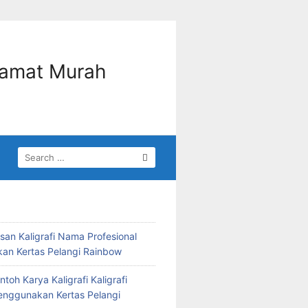
SEARCH
FOR:
san Kaligrafi Nama Profesional
n Kertas Pelangi Rainbow
ntoh Karya Kaligrafi Kaligrafi
nggunakan Kertas Pelangi