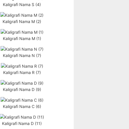
Kaligrafi Nama S (4)
Kaligrafi Nama M (2)
Kaligrafi Nama M (1)
Kaligrafi Nama N (7)
Kaligrafi Nama R (7)
Kaligrafi Nama D (9)
Kaligrafi Nama C (6)
Kaligrafi Nama D (11)