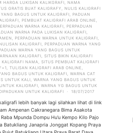
 HARGA LUKISAN KALIKGRAFI
,
NAMA
TUS GRATIS BUAT KALIGRAFY
,
NULIS KALIGRAFI
YANG BAGUS UNTUK KALIGRAFI
,
PADUAN
LIGRAFI
,
PEMBUAT KALIGRAFI ARAB ONLINE
,
ERPADUAN WARNA KALIGRAFI
,
PERPADUAN
ADUAN WARNA PADA LUKISAN KALIGRAFI
,
NAMEN
,
PERPADUAN WARNA UNTUK KALIGRAFI
,
ULISAN KALIGRAFI
,
PERPADUAN WARNA YANG
PADUAN WARNA YANG BAGUS UNTUK
ARNAAN KALIGRAFI
,
SITUS BIKIN KALIGRAFI
 KALIGRAFI NAMA
,
SITUS PEMBUAT KALIGRAFI
F=1
,
TULISAN KALIGRAFI ARAB ONLINE
,
YANG BAGUS UNTUK KALIGRAFI
,
WARNA CAT
S UNTUK KALI
,
WARNA YANG BAGUS UNTUK
UNTUK KALIGRAFI
,
WARNA YG BAGUS UNTUK
DIPADUKAN UNTUK KALIGRAFI
·
18/07/2017
grafi lebih banyak lagi silahkan lihat di link
ataram Ampenan Cakranegara Bima Asakota
r Raba Mpunda Dompu Hu’u Kempo Kilo Pajo
 Batukliang Janapria Jonggat Kopang Praya
a Pujut Batukliang Utara Praya Barat Daya