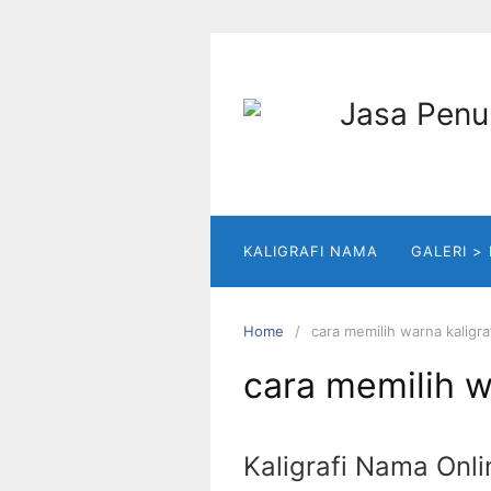
Skip
to
content
KALIGRAFI NAMA
GALERI >
Home
cara memilih warna kaligra
cara memilih w
Kaligrafi Nama Onli