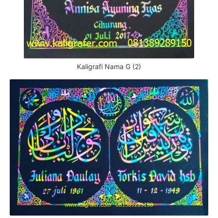
Kaligrafi Nama G (2)