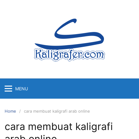
Skip
to
content
MENU
Home
cara membuat kaligrafi arab online
cara membuat kaligrafi
arab online