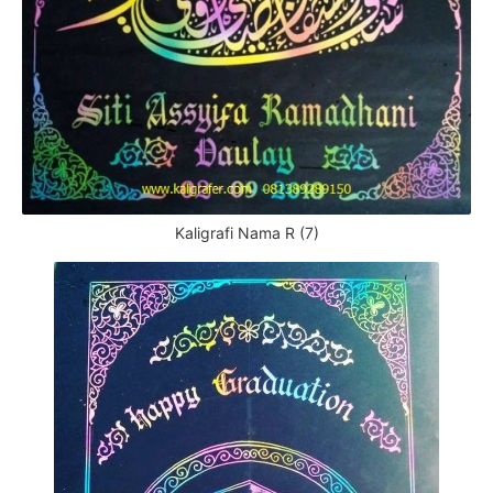
Kaligrafi Nama R (7)