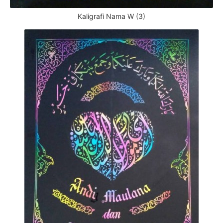
Kaligrafi Nama W (3)