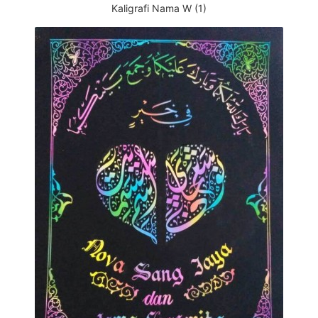
Kaligrafi Nama W (1)