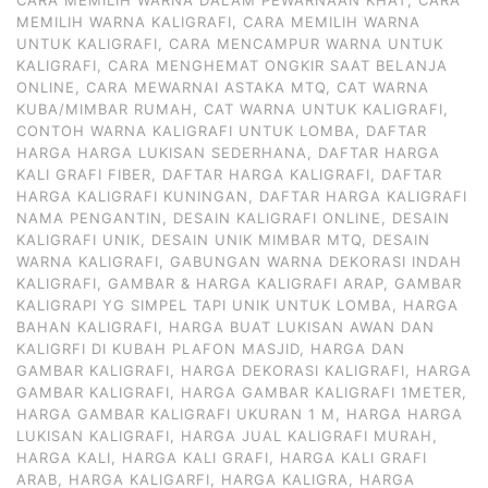
CARA MEMILIH WARNA DALAM PEWARNAAN KHAT
,
CARA
MEMILIH WARNA KALIGRAFI
,
CARA MEMILIH WARNA
UNTUK KALIGRAFI
,
CARA MENCAMPUR WARNA UNTUK
KALIGRAFI
,
CARA MENGHEMAT ONGKIR SAAT BELANJA
ONLINE
,
CARA MEWARNAI ASTAKA MTQ
,
CAT WARNA
KUBA/MIMBAR RUMAH
,
CAT WARNA UNTUK KALIGRAFI
,
CONTOH WARNA KALIGRAFI UNTUK LOMBA
,
DAFTAR
HARGA HARGA LUKISAN SEDERHANA
,
DAFTAR HARGA
KALI GRAFI FIBER
,
DAFTAR HARGA KALIGRAFI
,
DAFTAR
HARGA KALIGRAFI KUNINGAN
,
DAFTAR HARGA KALIGRAFI
NAMA PENGANTIN
,
DESAIN KALIGRAFI ONLINE
,
DESAIN
KALIGRAFI UNIK
,
DESAIN UNIK MIMBAR MTQ
,
DESAIN
WARNA KALIGRAFI
,
GABUNGAN WARNA DEKORASI INDAH
KALIGRAFI
,
GAMBAR & HARGA KALIGRAFI ARAP
,
GAMBAR
KALIGRAPI YG SIMPEL TAPI UNIK UNTUK LOMBA
,
HARGA
BAHAN KALIGRAFI
,
HARGA BUAT LUKISAN AWAN DAN
KALIGRFI DI KUBAH PLAFON MASJID
,
HARGA DAN
GAMBAR KALIGRAFI
,
HARGA DEKORASI KALIGRAFI
,
HARGA
GAMBAR KALIGRAFI
,
HARGA GAMBAR KALIGRAFI 1METER
,
HARGA GAMBAR KALIGRAFI UKURAN 1 M
,
HARGA HARGA
LUKISAN KALIGRAFI
,
HARGA JUAL KALIGRAFI MURAH
,
HARGA KALI
,
HARGA KALI GRAFI
,
HARGA KALI GRAFI
ARAB
,
HARGA KALIGARFI
,
HARGA KALIGRA
,
HARGA