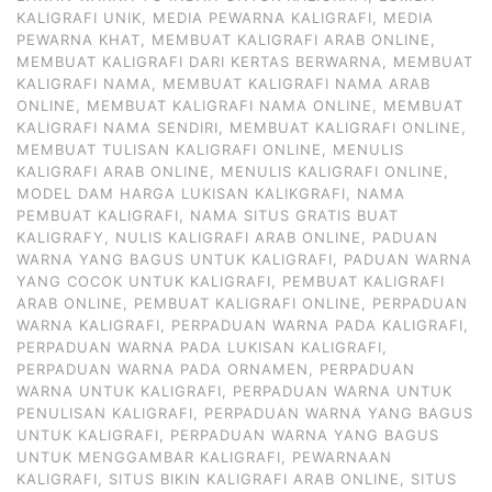
KALIGRAFI UNIK
,
MEDIA PEWARNA KALIGRAFI
,
MEDIA
PEWARNA KHAT
,
MEMBUAT KALIGRAFI ARAB ONLINE
,
MEMBUAT KALIGRAFI DARI KERTAS BERWARNA
,
MEMBUAT
KALIGRAFI NAMA
,
MEMBUAT KALIGRAFI NAMA ARAB
ONLINE
,
MEMBUAT KALIGRAFI NAMA ONLINE
,
MEMBUAT
KALIGRAFI NAMA SENDIRI
,
MEMBUAT KALIGRAFI ONLINE
,
MEMBUAT TULISAN KALIGRAFI ONLINE
,
MENULIS
KALIGRAFI ARAB ONLINE
,
MENULIS KALIGRAFI ONLINE
,
MODEL DAM HARGA LUKISAN KALIKGRAFI
,
NAMA
PEMBUAT KALIGRAFI
,
NAMA SITUS GRATIS BUAT
KALIGRAFY
,
NULIS KALIGRAFI ARAB ONLINE
,
PADUAN
WARNA YANG BAGUS UNTUK KALIGRAFI
,
PADUAN WARNA
YANG COCOK UNTUK KALIGRAFI
,
PEMBUAT KALIGRAFI
ARAB ONLINE
,
PEMBUAT KALIGRAFI ONLINE
,
PERPADUAN
WARNA KALIGRAFI
,
PERPADUAN WARNA PADA KALIGRAFI
,
PERPADUAN WARNA PADA LUKISAN KALIGRAFI
,
PERPADUAN WARNA PADA ORNAMEN
,
PERPADUAN
WARNA UNTUK KALIGRAFI
,
PERPADUAN WARNA UNTUK
PENULISAN KALIGRAFI
,
PERPADUAN WARNA YANG BAGUS
UNTUK KALIGRAFI
,
PERPADUAN WARNA YANG BAGUS
UNTUK MENGGAMBAR KALIGRAFI
,
PEWARNAAN
KALIGRAFI
,
SITUS BIKIN KALIGRAFI ARAB ONLINE
,
SITUS