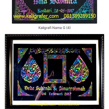
Kaligrafi Nama G (4)