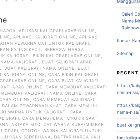
Menggunaka
Galeri Co
ne
Nama Me
Rainbow
 HARGA
,
APLIKASI KALIGRAFI ARAB ONLINE
,
LINE
,
APLIKASI KALIGRAFI ONLINE
,
APLIKASI
Kontak Kam
AHAN PEWARNA CAT UNTUK KALIGRAFI
,
RAN PALING KECIL
,
BERBAGAI HARGA
Sitemap
K KALIGRAFI
,
BIKIN KALIGRAFI ARAB ONLINE
,
N NAMA KALIGRAFI
,
BUAT KALIGRAFI ARAB
A
,
BUAT KALIGRAFI NAMA ONLINE
,
BUAT
RECENT
T KALIGRAFI ONLINE
,
CARA BIKIN KALIGRAFI
GRAFI ARAB ONLINE
,
CARA BUAT KALIGRAFI
https://kal
RAFI ARAB ONLINE
,
CARA MEMBUAT KALIGRAFI
nama-riski/
 MEMBUAT KALIGRAFI NAMA ONLINE
,
CARA
CARA ONLINE
,
CARA MEMBUAT KALIGRAFI
https://kal
A DALAM PEWARNAAN KHAT
,
CARA MEMILIH
LIH WARNA UNTUK KALIGRAFI
,
CARA
nama-nisa/
LIGRAFI
,
CARA MENGHEMAT ONGKIR SAAT
RNAI ASTAKA MTQ
,
CAT WARNA KUBA/MIMBAR
buat kaligr
LIGRAFI
,
CONTOH WARNA KALIGRAFI UNTUK
 LUKISAN SEDERHANA
,
DAFTAR HARGA KALI
font kaligra