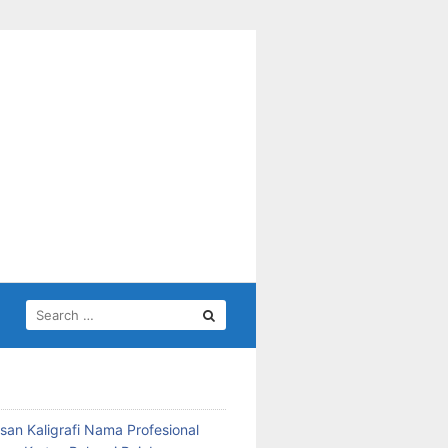
SEARCH
FOR:
san Kaligrafi Nama Profesional