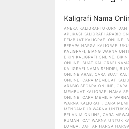
Kaligrafi Nama Onli
ANEKA KALIGRAFI UKURN DAN
APLIKASI KALIGRAFI ARABIC ON
PEMBUAT KALIGRAFI ONLINE
,
B
BERAPA HARGA KALIGRAFI UKU
KALIGRAFI
,
BIANG WARNA UNTU
BIKIN KALIGRAFI ONLINE
,
BIKI
ONLINE
,
BUAT KALIGRAFI NAM
KALIGRAFI NAMA SENDIRI
,
BUA
ONLINE ARAB
,
CARA BUAT KALI
ONLINE
,
CARA MEMBUAT KALIG
ARABIC SECARA ONLINE
,
CARA
MEMBUAT KALIGRAFI NAMA SE
ONLINE
,
CARA MEMILIH WARN
WARNA KALIGRAFI
,
CARA MEMI
MENCAMPUR WARNA UNTUK KA
BELANJA ONLINE
,
CARA MEWA
RUMAH
,
CAT WARNA UNTUK KA
LOMBA
,
DAFTAR HARGA HARGA