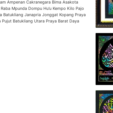
ataram Ampenan Cakranegara Bima Asakota
r Raba Mpunda Dompu Hu’u Kempo Kilo Pajo
 Batukliang Janapria Jonggat Kopang Praya
a Pujut Batukliang Utara Praya Barat Daya