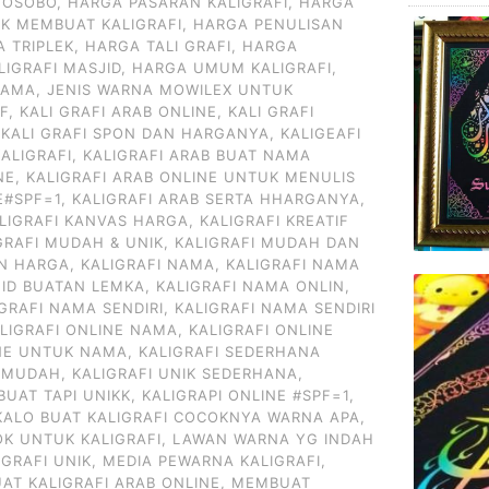
NOSOBO
,
HARGA PASARAN KALIGRAFI
,
HARGA
K MEMBUAT KALIGRAFI
,
HARGA PENULISAN
A TRIPLEK
,
HARGA TALI GRAFI
,
HARGA
IGRAFI MASJID
,
HARGA UMUM KALIGRAFI
,
NAMA
,
JENIS WARNA MOWILEX UNTUK
F
,
KALI GRAFI ARAB ONLINE
,
KALI GRAFI
,
KALI GRAFI SPON DAN HARGANYA
,
KALIGEAFI
KALIGRAFI
,
KALIGRAFI ARAB BUAT NAMA
NE
,
KALIGRAFI ARAB ONLINE UNTUK MENULIS
E#SPF=1
,
KALIGRAFI ARAB SERTA HHARGANYA
,
LIGRAFI KANVAS HARGA
,
KALIGRAFI KREATIF
GRAFI MUDAH & UNIK
,
KALIGRAFI MUDAH DAN
 N HARGA
,
KALIGRAFI NAMA
,
KALIGRAFI NAMA
JID BUATAN LEMKA
,
KALIGRAFI NAMA ONLIN
,
GRAFI NAMA SENDIRI
,
KALIGRAFI NAMA SENDIRI
LIGRAFI ONLINE NAMA
,
KALIGRAFI ONLINE
INE UNTUK NAMA
,
KALIGRAFI SEDERHANA
N MUDAH
,
KALIGRAFI UNIK SEDERHANA
,
BUAT TAPI UNIKK
,
KALIGRAPI ONLINE #SPF=1
,
KALO BUAT KALIGRAFI COCOKNYA WARNA APA
,
K UNTUK KALIGRAFI
,
LAWAN WARNA YG INDAH
GRAFI UNIK
,
MEDIA PEWARNA KALIGRAFI
,
AT KALIGRAFI ARAB ONLINE
,
MEMBUAT