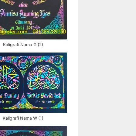
Kaligrafi Nama G (2)
Kaligrafi Nama W (1)