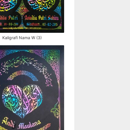
Kaligrafi Nama W (3)