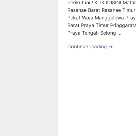
berikut ini ! KLIK IDISINI M
Rasanae Barat Rasanae Timu
Pekat Woja Manggelewa Praya
Barat Praya Timur Pringgarat
Praya Tengah Selong …
Continue reading →