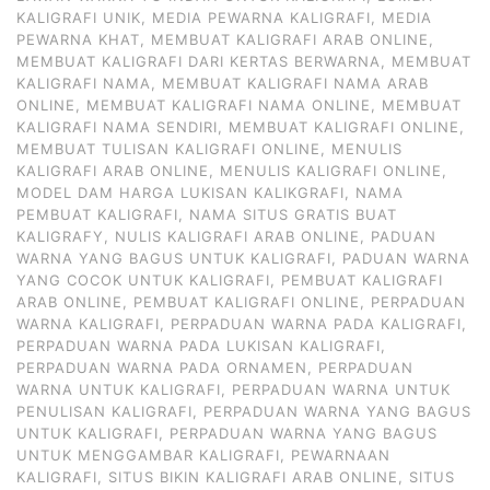
KALIGRAFI UNIK
,
MEDIA PEWARNA KALIGRAFI
,
MEDIA
PEWARNA KHAT
,
MEMBUAT KALIGRAFI ARAB ONLINE
,
MEMBUAT KALIGRAFI DARI KERTAS BERWARNA
,
MEMBUAT
KALIGRAFI NAMA
,
MEMBUAT KALIGRAFI NAMA ARAB
ONLINE
,
MEMBUAT KALIGRAFI NAMA ONLINE
,
MEMBUAT
KALIGRAFI NAMA SENDIRI
,
MEMBUAT KALIGRAFI ONLINE
,
MEMBUAT TULISAN KALIGRAFI ONLINE
,
MENULIS
KALIGRAFI ARAB ONLINE
,
MENULIS KALIGRAFI ONLINE
,
MODEL DAM HARGA LUKISAN KALIKGRAFI
,
NAMA
PEMBUAT KALIGRAFI
,
NAMA SITUS GRATIS BUAT
KALIGRAFY
,
NULIS KALIGRAFI ARAB ONLINE
,
PADUAN
WARNA YANG BAGUS UNTUK KALIGRAFI
,
PADUAN WARNA
YANG COCOK UNTUK KALIGRAFI
,
PEMBUAT KALIGRAFI
ARAB ONLINE
,
PEMBUAT KALIGRAFI ONLINE
,
PERPADUAN
WARNA KALIGRAFI
,
PERPADUAN WARNA PADA KALIGRAFI
,
PERPADUAN WARNA PADA LUKISAN KALIGRAFI
,
PERPADUAN WARNA PADA ORNAMEN
,
PERPADUAN
WARNA UNTUK KALIGRAFI
,
PERPADUAN WARNA UNTUK
PENULISAN KALIGRAFI
,
PERPADUAN WARNA YANG BAGUS
UNTUK KALIGRAFI
,
PERPADUAN WARNA YANG BAGUS
UNTUK MENGGAMBAR KALIGRAFI
,
PEWARNAAN
KALIGRAFI
,
SITUS BIKIN KALIGRAFI ARAB ONLINE
,
SITUS