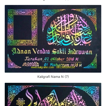
Kaligrafi Nama N (7)