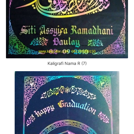
Kaligrafi Nama R (7)