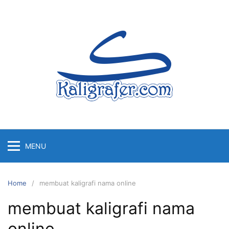
Skip
to
content
MENU
Home
membuat kaligrafi nama online
membuat kaligrafi nama
online