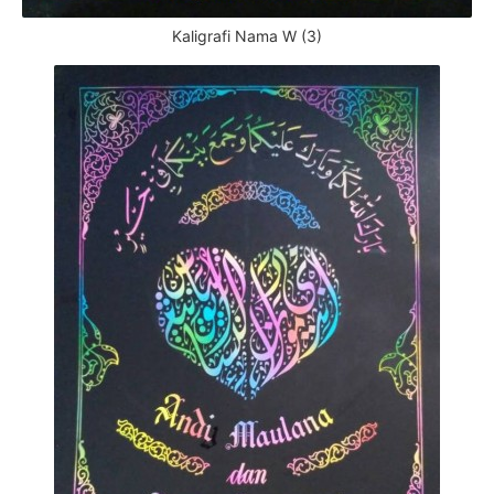
Kaligrafi Nama W (3)