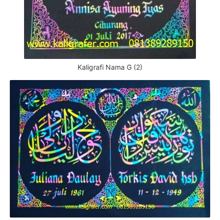
Kaligrafi Nama G (2)