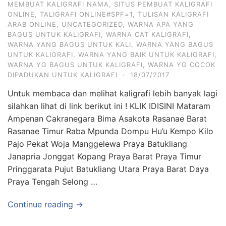
MEMBUAT KALIGRAFI NAMA
,
SITUS PEMBUAT KALIGRAFI
ONLINE
,
TALIGRAFI ONLINE#SPF=1
,
TULISAN KALIGRAFI
ARAB ONLINE
,
UNCATEGORIZED
,
WARNA APA YANG
BAGUS UNTUK KALIGRAFI
,
WARNA CAT KALIGRAFI
,
WARNA YANG BAGUS UNTUK KALI
,
WARNA YANG BAGUS
UNTUK KALIGRAFI
,
WARNA YANG BAIK UNTUK KALIGRAFI
,
WARNA YG BAGUS UNTUK KALIGRAFI
,
WARNA YG COCOK
DIPADUKAN UNTUK KALIGRAFI
·
18/07/2017
Untuk membaca dan melihat kaligrafi lebih banyak lagi
silahkan lihat di link berikut ini ! KLIK IDISINI Mataram
Ampenan Cakranegara Bima Asakota Rasanae Barat
Rasanae Timur Raba Mpunda Dompu Hu’u Kempo Kilo
Pajo Pekat Woja Manggelewa Praya Batukliang
Janapria Jonggat Kopang Praya Barat Praya Timur
Pringgarata Pujut Batukliang Utara Praya Barat Daya
Praya Tengah Selong …
Continue reading →