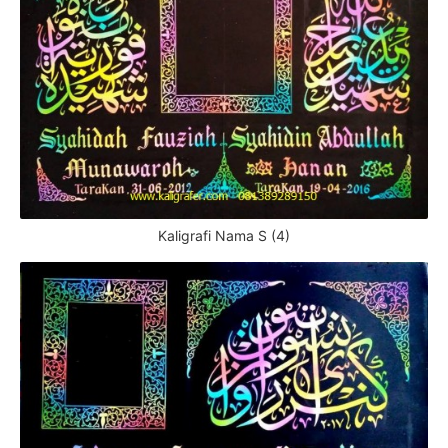
Kaligrafi Nama S (4)