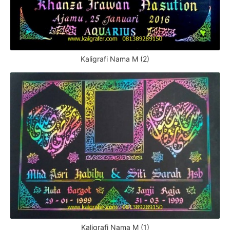
Kaligrafi Nama M (2)
Kaligrafi Nama M (1)