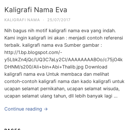
Kaligrafi Nama Eva
KALIGRAFI NAMA
·
25/07/2017
Nih bagus nih motif kaligrafi nama eva yang indah.
Kami ingin kaligrafi ini akan : menjadi contoh referensi
terbaik. kaligrafi nama eva Sumber gambar :
http://1.bp.blogspot.com/-
y5LbkZn4jQc/UQ3C7aLy2CI/AAAAAAAABOo/c75jO4k
DHNM/s200/Ali+bin+Abi+Thalib.jpg Download
kaligrafi nama eva Untuk membaca dan melihat
contoh-contoh kaligrafi nama dan kado kaligrafi untuk
ucapan selamat pernikahan, ucapan selamat wisuda,
ucapan selamat ulang tahun, dll lebih banyak lagi …
Continue reading →