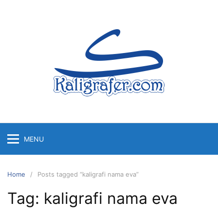
Skip
to
content
MENU
Home
Posts tagged “kaligrafi nama eva”
Tag:
kaligrafi nama eva