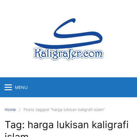
Skip
to
content
MENU
Home
Posts tagged “harga lukisan kaligrafi islam”
Tag:
harga lukisan kaligrafi
islam