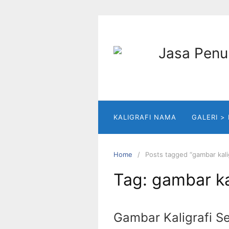
Skip
to
content
KALIGRAFI NAMA
GALERI >
Home
Posts tagged “gambar kali
Tag:
gambar ka
Gambar Kaligrafi S