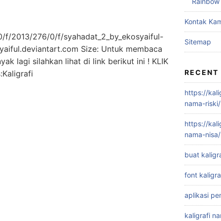
Rainbow
Kontak Kam
70/f/2013/276/0/f/syahadat_2_by_ekosyaiful-
Sitemap
yaiful.deviantart.com Size: Untuk membaca
ak lagi silahkan lihat di link berikut ini ! KLIK
RECENT
Kaligrafi
https://kal
nama-riski/
https://kal
nama-nisa/
buat kaligr
font kaligra
aplikasi pe
kaligrafi n