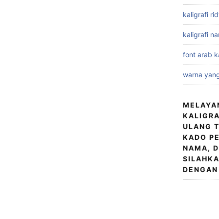
kaligrafi r
kaligrafi n
font arab ka
warna yang
MELAYA
KALIGRA
ULANG T
KADO PE
NAMA, D
SILAHKA
DENGAN 