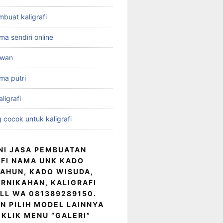
mbuat kaligrafi
ama sendiri online
idwan
ama putri
ligrafi
 cocok untuk kaligrafi
NI JASA PEMBUATAN
FI NAMA UNK KADO
AHUN, KADO WISUDA,
RNIKAHAN, KALIGRAFI
LL WA 081389289150.
N PILIH MODEL LAINNYA
KLIK MENU “GALERI”