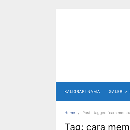
Skip
to
content
KALIGRAFI NAMA
GALERI >
Home
Posts tagged “cara membuat
Tag:
cara memb