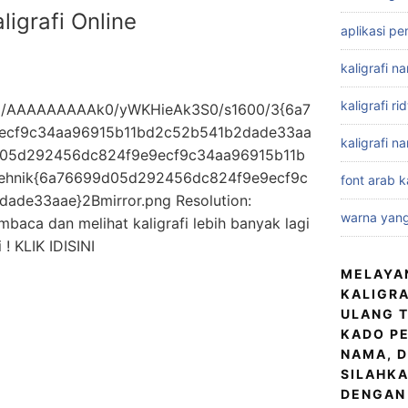
igrafi Online
aplikasi pe
kaligrafi n
kaligrafi r
/AAAAAAAAAk0/yWKHieAk3S0/s1600/3{6a7
ecf9c34aa96915b11bd2c52b541b2dade33aa
kaligrafi n
05d292456dc824f9e9ecf9c34aa96915b11b
ehnik{6a76699d05d292456dc824f9e9ecf9c
font arab ka
de33aae}2Bmirror.png Resolution:
warna yang
baca dan melihat kaligrafi lebih banyak lagi
i ! KLIK IDISINI
MELAYA
KALIGRA
ULANG T
KADO PE
NAMA, D
SILAHKA
DENGAN 