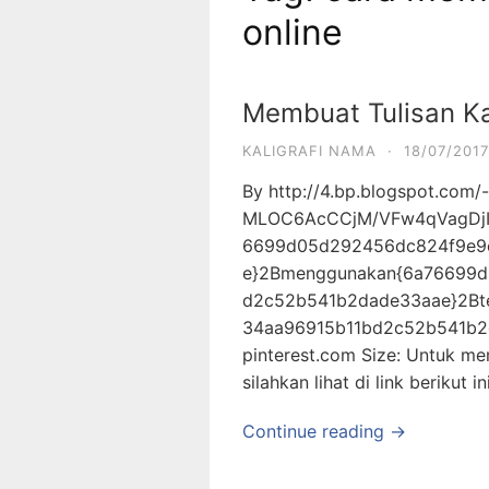
online
Membuat Tulisan Kal
KALIGRAFI NAMA
·
18/07/2017
By http://4.bp.blogspot.com/-
MLOC6AcCCjM/VFw4qVagDjI
6699d05d292456dc824f9e9
e}2Bmenggunakan{6a76699d
d2c52b541b2dade33aae}2Bt
34aa96915b11bd2c52b541b2da
pinterest.com Size: Untuk mem
silahkan lihat di link berikut in
Continue reading →