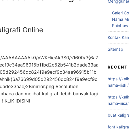
Menggunaka
Galeri Co
Nama Me
Rainbow
igrafi Online
Kontak Kam
Sitemap
/AAAAAAAAAk0/yWKHieAk3S0/s1600/3{6a7
ecf9c34aa96915b11bd2c52b541b2dade33aa
RECENT
05d292456dc824f9e9ecf9c34aa96915b11b
ehnik{6a76699d05d292456dc824f9e9ecf9c
https://kal
nama-riski/
de33aae}2Bmirror.png Resolution:
baca dan melihat kaligrafi lebih banyak lagi
https://kal
i ! KLIK IDISINI
nama-nisa/
buat kaligr
font kaligra