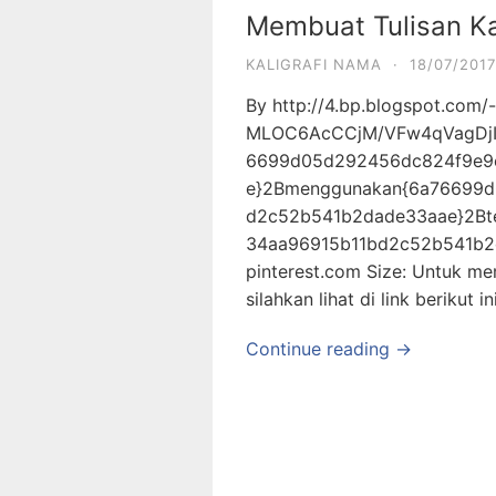
Membuat Tulisan Kal
KALIGRAFI NAMA
·
18/07/2017
By http://4.bp.blogspot.com/-
MLOC6AcCCjM/VFw4qVagDjI
6699d05d292456dc824f9e9
e}2Bmenggunakan{6a76699d
d2c52b541b2dade33aae}2Bt
34aa96915b11bd2c52b541b2da
pinterest.com Size: Untuk mem
silahkan lihat di link berikut in
Continue reading →