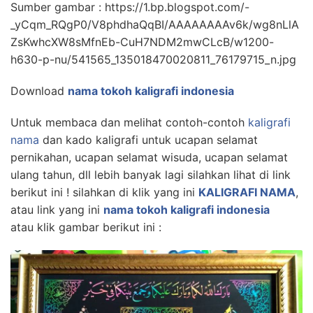
Sumber gambar : https://1.bp.blogspot.com/-
_yCqm_RQgP0/V8phdhaQqBI/AAAAAAAAv6k/wg8nLlA
ZsKwhcXW8sMfnEb-CuH7NDM2mwCLcB/w1200-
h630-p-nu/541565_135018470020811_76179715_n.jpg
Download
nama tokoh kaligrafi indonesia
Untuk membaca dan melihat contoh-contoh
kaligrafi
nama
dan kado kaligrafi untuk ucapan selamat
pernikahan, ucapan selamat wisuda, ucapan selamat
ulang tahun, dll lebih banyak lagi silahkan lihat di link
berikut ini ! silahkan di klik yang ini
KALIGRAFI NAMA
,
atau link yang ini
nama tokoh kaligrafi indonesia
atau klik gambar berikut ini :