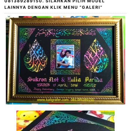
081389289150. SILAHKAN PILIH MODEL
LAINNYA DENGAN KLIK MENU “GALERI”