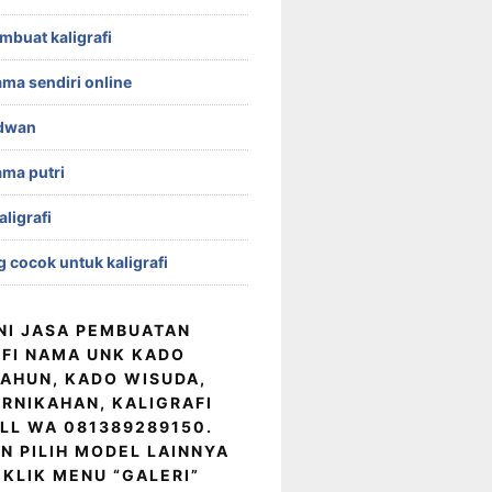
embuat kaligrafi
ama sendiri online
idwan
ama putri
aligrafi
 cocok untuk kaligrafi
NI JASA PEMBUATAN
FI NAMA UNK KADO
AHUN, KADO WISUDA,
RNIKAHAN, KALIGRAFI
LL WA 081389289150.
N PILIH MODEL LAINNYA
KLIK MENU “GALERI”