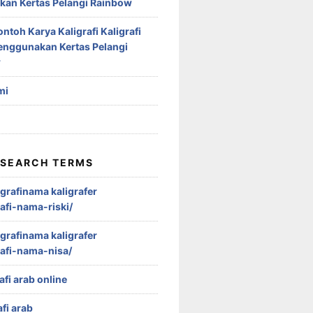
an Kertas Pelangi Rainbow
ontoh Karya Kaligrafi Kaligrafi
nggunakan Kertas Pelangi
w
mi
 SEARCH TERMS
igrafinama kaligrafer
afi-nama-riski/
igrafinama kaligrafer
afi-nama-nisa/
afi arab online
afi arab