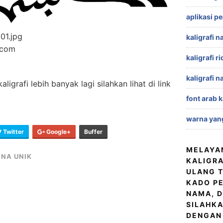
aplikasi p
01.jpg
kaligrafi n
.com
kaligrafi r
kaligrafi n
grafi lebih banyak lagi silahkan lihat di link
font arab k
warna yang
Twitter
Google+
Buffer
MELAYA
ANA UNIK
KALIGRA
ULANG T
KADO PE
NAMA, D
SILAHKA
DENGAN 