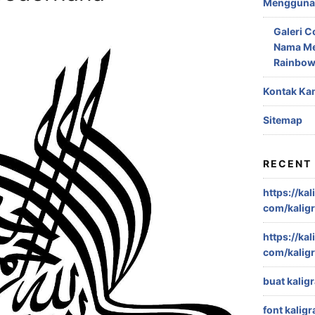
Menggunak
Galeri C
Nama Me
Rainbo
Kontak Ka
Sitemap
RECENT
https://kal
com/kaligr
https://kal
com/kaligr
buat kaligr
font kaligr