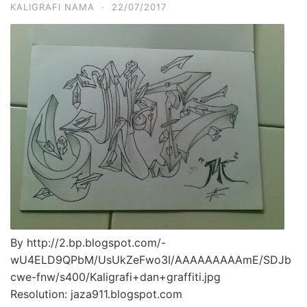
KALIGRAFI NAMA
·
22/07/2017
By http://2.bp.blogspot.com/-
wU4ELD9QPbM/UsUkZeFwo3I/AAAAAAAAAmE/SDJb
cwe-fnw/s400/Kaligrafi+dan+graffiti.jpg
Resolution: jaza911.blogspot.com