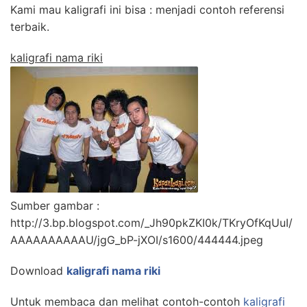
Kami mau kaligrafi ini bisa : menjadi contoh referensi
terbaik.
kaligrafi nama riki
Sumber gambar :
http://3.bp.blogspot.com/_Jh90pkZKI0k/TKryOfKqUuI/
AAAAAAAAAAU/jgG_bP-jXOI/s1600/444444.jpeg
Download
kaligrafi nama riki
Untuk membaca dan melihat contoh-contoh
kaligrafi