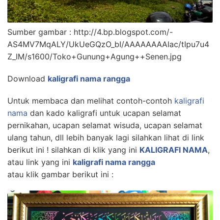
Sumber gambar : http://4.bp.blogspot.com/-
AS4MV7MqALY/UkUeGQzO_bI/AAAAAAAAIac/tIpu7u4
Z_IM/s1600/Toko+Gunung+Agung++Senen.jpg
Download
kaligrafi nama rangga
Untuk membaca dan melihat contoh-contoh
kaligrafi
nama
dan kado kaligrafi untuk ucapan selamat
pernikahan, ucapan selamat wisuda, ucapan selamat
ulang tahun, dll lebih banyak lagi silahkan lihat di link
berikut ini ! silahkan di klik yang ini
KALIGRAFI NAMA
,
atau link yang ini
kaligrafi nama rangga
atau klik gambar berikut ini :