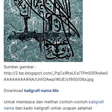
Sumber gambar :
http://2.bp.blogspot.com/_PqCxIRtsLEs/TPm5SfXnAwI/
AAAAAAAAANA/UnVDAwpiWUE/s1600/06a.jpg
Download
kaligrafi nama lilis
Untuk membaca dan melihat contoh-contoh
kaligrafi
nama
dan kado kaligrafi untuk ucapan selamat