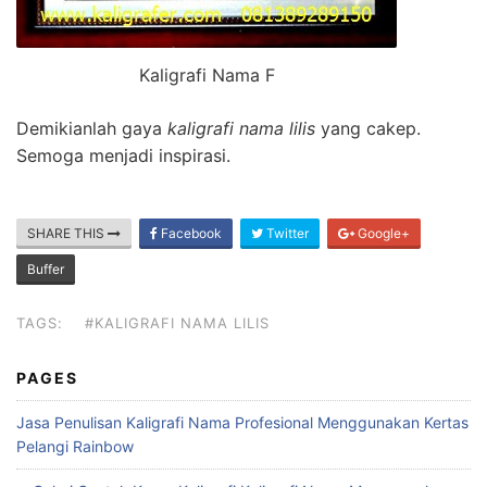
Kaligrafi Nama F
Demikianlah gaya
kaligrafi nama lilis
yang cakep.
Semoga menjadi inspirasi.
SHARE THIS
Facebook
Twitter
Google+
Buffer
TAGS:
#KALIGRAFI NAMA LILIS
PAGES
Jasa Penulisan Kaligrafi Nama Profesional Menggunakan Kertas
Pelangi Rainbow