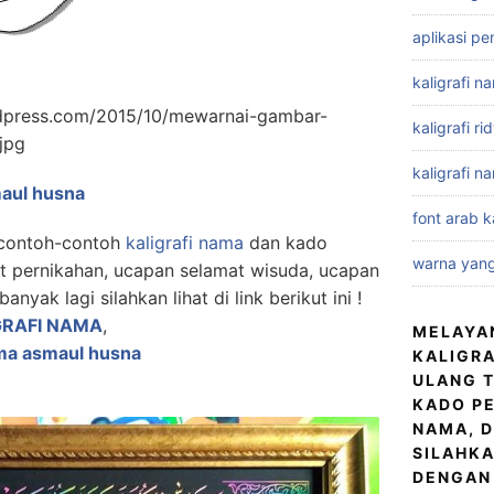
aplikasi pe
kaligrafi n
ordpress.com/2015/10/mewarnai-gambar-
kaligrafi r
jpg
kaligrafi n
maul husna
font arab ka
 contoh-contoh
kaligrafi nama
dan kado
warna yang
at pernikahan, ucapan selamat wisuda, ucapan
anyak lagi silahkan lihat di link berikut ini !
GRAFI NAMA
,
MELAYA
ama asmaul husna
KALIGRA
ULANG T
KADO PE
NAMA, D
SILAHKA
DENGAN 