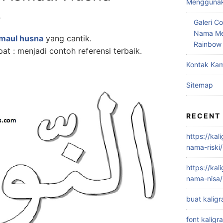
Menggunaka
7
Galeri Co
Nama Me
smaul husna
yang cantik.
Rainbow
pat : menjadi contoh referensi terbaik.
Kontak Kam
Sitemap
RECENT
https://kal
nama-riski/
https://kal
nama-nisa/
buat kaligr
font kaligra