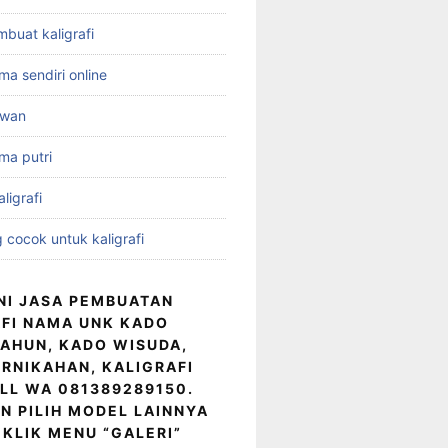
mbuat kaligrafi
ama sendiri online
idwan
ama putri
ligrafi
 cocok untuk kaligrafi
NI JASA PEMBUATAN
FI NAMA UNK KADO
AHUN, KADO WISUDA,
RNIKAHAN, KALIGRAFI
LL WA 081389289150.
N PILIH MODEL LAINNYA
KLIK MENU “GALERI”