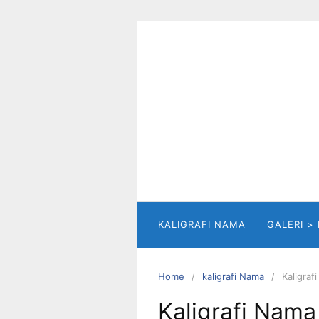
Skip
to
content
KALIGRAFI NAMA
GALERI >
Home
kaligrafi Nama
Kaligra
Kaligrafi Nam