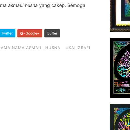
nama asmaul husna
yang cakep. Semoga
Twitter
Google+
Buffer
 NAMA NAMA ASMAUL HUSNA
#KALIGRAFI