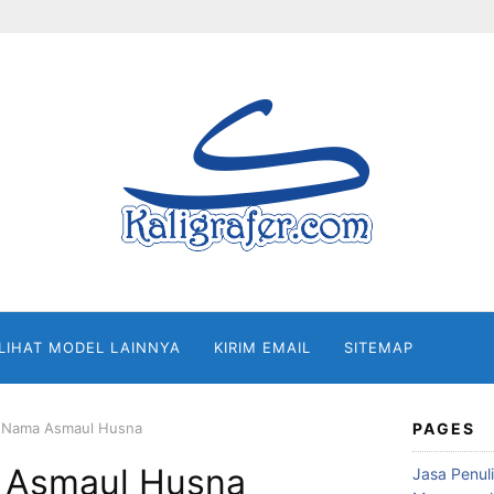
 LIHAT MODEL LAINNYA
KIRIM EMAIL
SITEMAP
fi Nama Asmaul Husna
PAGES
a Asmaul Husna
Jasa Penuli