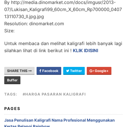
By http://media.dinomarket.com/docs/imgusr/2013-
07/Lukisan_Kaligrafi99_60cm_X_60cm_Rp700000_0407
13110730_ll.jpg.jpg
Resolution: dinomarket.com
Size:
Untuk membaca dan melihat kaligrafi lebih banyak lagi
silahkan lihat di link berikut ini !
KLIK IDISINI
SHARE THIS
Facebook
Twitter
Google+
Buffer
TAGS:
#HARGA PASARAN KALIGRAFI
PAGES
Jasa Penulisan Kaligrafi Nama Profesional Menggunakan
Kertas Pelangi Rainbow