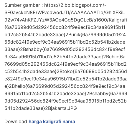
Sumber gambar : https://2.bp.blogspot.com/-
SF0avckeN8E/WFvcdwodJTI/AAAAAAAATIo/GhiXFXiL
92w74vAhKFZJYzW3AOe4Gq5DgCLcB/s1600/Kaligrafi
{6a76699d05d292456dc824f9e9ecf9c34aa96915b11
bd2c52b541b2dade33aae}2Bunik{6a76699d05d2924
56dc824f9e9ecf9c34aa96915b11bd2c52b541b2dade
33aae}2Bshabby{6a76699d05d292456dc824f9e9ecf
9c34aa96915b11bd2c52b541b2dade33aae}2Bchic{6a
76699d05d292456dc824f9e9ecf9c34aa96915b11bd2
c52b541b2dade33aae}2Btoko{6a76699d05d292456d
c824f9e9ecf9c34aa96915b11bd2c52b541b2dade33aa
e}2Bhello{6a76699d05d292456dc824f9e9ecf9c34aa
96915b11bd2c52b541b2dade33aae}2Bshabby{6a7669
9d05d292456dc824f9e9ecf9c34aa96915b11bd2c52b
541b2dade33aae}2Bjakarta.JPG
Download
harga kaligrafi nama