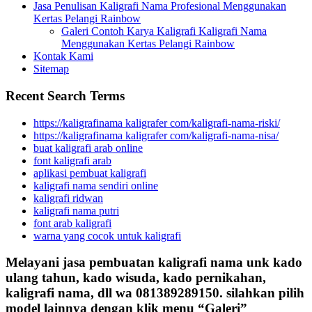
Jasa Penulisan Kaligrafi Nama Profesional Menggunakan
Kertas Pelangi Rainbow
Galeri Contoh Karya Kaligrafi Kaligrafi Nama
Menggunakan Kertas Pelangi Rainbow
Kontak Kami
Sitemap
Recent Search Terms
https://kaligrafinama kaligrafer com/kaligrafi-nama-riski/
https://kaligrafinama kaligrafer com/kaligrafi-nama-nisa/
buat kaligrafi arab online
font kaligrafi arab
aplikasi pembuat kaligrafi
kaligrafi nama sendiri online
kaligrafi ridwan
kaligrafi nama putri
font arab kaligrafi
warna yang cocok untuk kaligrafi
Melayani jasa pembuatan kaligrafi nama unk kado
ulang tahun, kado wisuda, kado pernikahan,
kaligrafi nama, dll wa 081389289150. silahkan pilih
model lainnya dengan klik menu “Galeri”