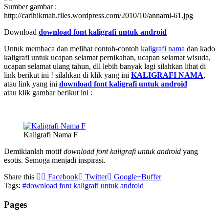
Sumber gambar :
http://carihikmah.files.wordpress.com/2010/10/annaml-61.jpg
Download
download font kaligrafi untuk android
Untuk membaca dan melihat contoh-contoh
kaligrafi nama
dan kado
kaligrafi untuk ucapan selamat pernikahan, ucapan selamat wisuda,
ucapan selamat ulang tahun, dll lebih banyak lagi silahkan lihat di
link berikut ini ! silahkan di klik yang ini
KALIGRAFI NAMA
,
atau link yang ini
download font kaligrafi untuk android
atau klik gambar berikut ini :
Kaligrafi Nama F
Demikianlah motif
download font kaligrafi untuk android
yang
esotis. Semoga menjadi inspirasi.
Share this
Facebook
Twitter
Google+
Buffer
Tags:
#download font kaligrafi untuk android
Pages