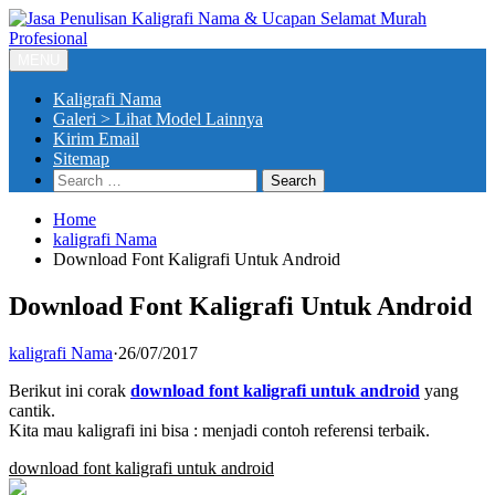
Skip
to
content
MENU
Kaligrafi Nama
Galeri > Lihat Model Lainnya
Kirim Email
Sitemap
Search
for:
Home
kaligrafi Nama
Download Font Kaligrafi Untuk Android
Download Font Kaligrafi Untuk Android
kaligrafi Nama
·
26/07/2017
Berikut ini corak
download font kaligrafi untuk android
yang
cantik.
Kita mau kaligrafi ini bisa : menjadi contoh referensi terbaik.
download font kaligrafi untuk android