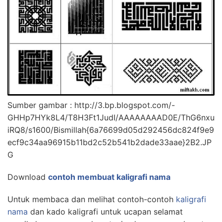
Sumber gambar : http://3.bp.blogspot.com/-
GHHp7HYk8L4/T8H3Ft1JudI/AAAAAAAAD0E/ThG6nxu
iRQ8/s1600/Bismillah{6a76699d05d292456dc824f9e9
ecf9c34aa96915b11bd2c52b541b2dade33aae}2B2.JP
G
Download
contoh membuat kaligrafi nama
Untuk membaca dan melihat contoh-contoh
kaligrafi
nama
dan kado kaligrafi untuk ucapan selamat