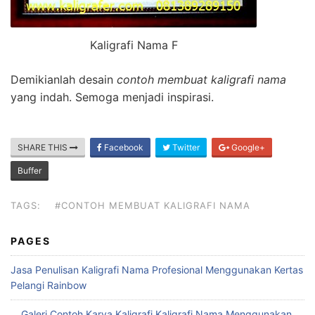
Kaligrafi Nama F
Demikianlah desain
contoh membuat kaligrafi nama
yang indah. Semoga menjadi inspirasi.
SHARE THIS
Facebook
Twitter
Google+
Buffer
TAGS:
#CONTOH MEMBUAT KALIGRAFI NAMA
PAGES
Jasa Penulisan Kaligrafi Nama Profesional Menggunakan Kertas
Pelangi Rainbow
Galeri Contoh Karya Kaligrafi Kaligrafi Nama Menggunakan