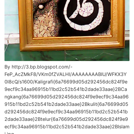
By http://3.bp.blogspot.com/-
FeP_AcZMkF8/VKm0fZVALHI/AAAAAAAABIU/WFKX3Y
0l8cQ/s1600/Kaligrafi{6a76699d05d292456dc824f9e
9ecf9c34aa96915b11bd2c52b541b2dade33aae}2BCa
ngkang{6a76699d05d292456dc824f9e9ecf9c34aa96
915b11bd2c52b541b2dade33aae}2Bkulit{6a76699d05
d292456dc824f9e9ecf9c34aa96915b11bd2c52b541b
2dade33aae}2Btelur{6a76699d05d292456dc824f9e9
ecf9c34aa96915b11bd2c52b541b2dade33aae}2BIslam